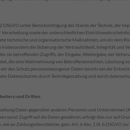
 DSGVO unter Berücksichtigung des Stands der Technik, der Imp
erarbeitung sowie der unterschiedlichen Eintrittswahrscheinlich
gnete technische und organisatorische Maßnahmen, um ein dem Ri
sbesondere die Sicherung der Vertraulichkeit, Integrität und Ve
es sie betreffenden Zugriffs, der Eingabe, Weitergabe, der Sicher
htet, die eine Wahrnehmung von Betroffenenrechten, Löschung v
n wir den Schutz personenbezogener Daten bereits bei der Entwic
 des Datenschutzes durch Technikgestaltung und durch datenschu
eitern und Dritten
eitung Daten gegenüber anderen Personen und Unternehmen (Auf
nen sonst Zugriff auf die Daten gewähren, erfolgt dies nur auf Grun
wie an Zahlungsdienstleister, gem. Art. 6 Abs. 1 lit. b DSGVO zur V