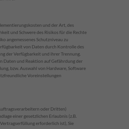
lementierungskosten und der Art, des
keit und Schwere des Risikos für die Rechte
siko angemessenes Schutzniveau zu
rfügbarkeit von Daten durch Kontrolle des
ung der Verfügbarkeit und ihrer Trennung.
on Daten und Reaktion auf Gefährdung der
klung, bzw. Auswahl von Hardware, Software
tzfreundliche Voreinstellungen
tragsverarbeitern oder Dritten)
dlage einer gesetzlichen Erlaubnis (z.B.
ertragserfüllung erforderlich ist), Sie