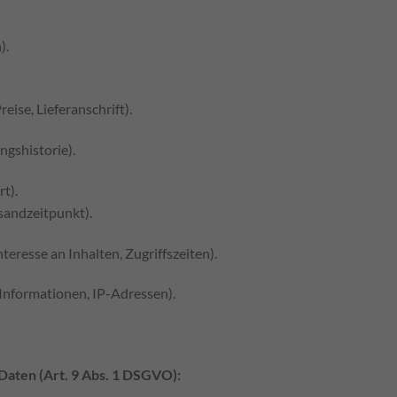
).
eise, Lieferanschrift).
ngshistorie).
t).
sandzeitpunkt).
eresse an Inhalten, Zugriffszeiten).
nformationen, IP-Adressen).
Daten (Art. 9 Abs. 1 DSGVO):