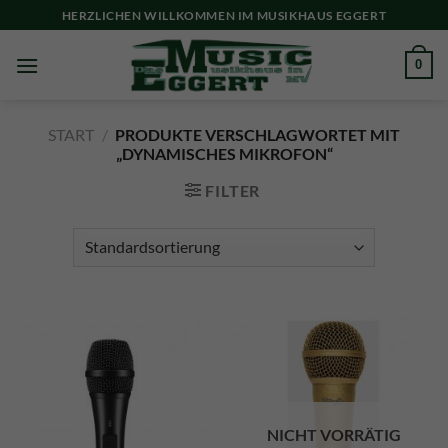
Skip
HERZLICHEN WILLKOMMEN IM MUSIKHAUS EGGERT
to
content
0
START
/
PRODUKTE VERSCHLAGWORTET MIT
„DYNAMISCHES MIKROFON“
FILTER
NICHT VORRÄTIG