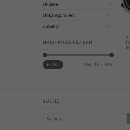
Ukulele
(4)
Unkategorisiert
(38)
Zubehör
(25)
GI
NACH PREIS FILTERN
G7
Ce
Min.
Max.
Preis:
0 €
—
60 €
FILTER
Preis
Preis
SUCHE
Suche
nach: