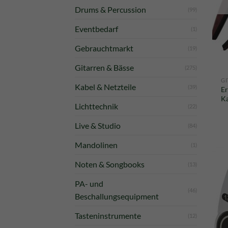
Drums & Percussion
(99)
Eventbedarf
(1)
Gebrauchtmarkt
(19)
Gitarren & Bässe
(275)
GI
Kabel & Netzteile
(39)
Er
Ka
Lichttechnik
(22)
Live & Studio
(84)
Mandolinen
(1)
Noten & Songbooks
(13)
PA- und
(46)
Beschallungsequipment
Tasteninstrumente
(12)