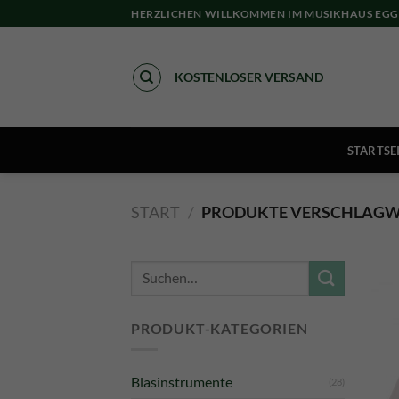
Skip
HERZLICHEN WILLKOMMEN IM MUSIKHAUS EGG
to
content
KOSTENLOSER VERSAND
STARTSE
START
/
PRODUKTE VERSCHLAGWO
Suche
nach:
PRODUKT-KATEGORIEN
Blasinstrumente
(28)