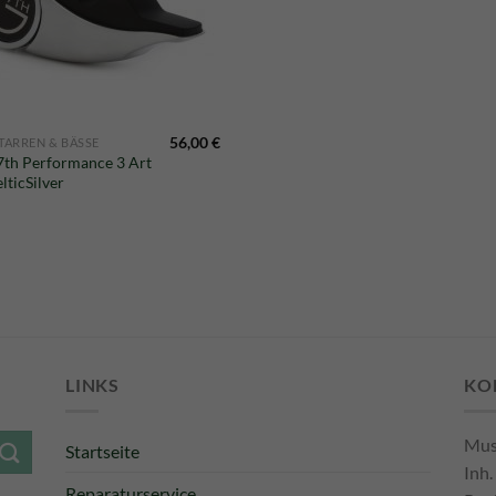
56,00
€
TARREN & BÄSSE
th Performance 3 Art
lticSilver
LINKS
KO
Mus
Startseite
Inh.
Reparaturservice