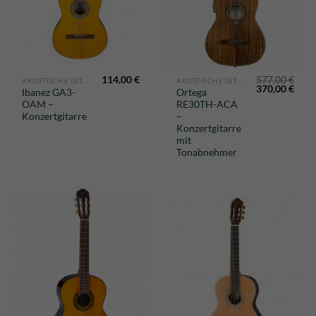
114,00
€
577,00
€
AKUSTISCHE GITARREN
AKUSTISCHE GITARREN
Ursprünglich
Aktu
370,00
€
Ibanez GA3-
Ortega
Preis
Preis
OAM –
RE30TH-ACA
war:
ist:
577,00 €
370,0
Konzertgitarre
–
Konzertgitarre
mit
Tonabnehmer