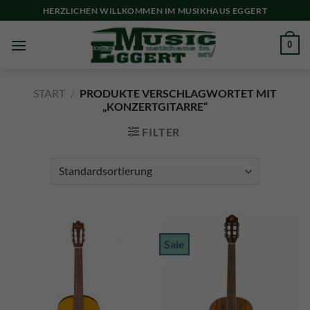
Skip
HERZLICHEN WILLKOMMEN IM MUSIKHAUS EGGERT
to
content
0
START
/
PRODUKTE VERSCHLAGWORTET MIT
„KONZERTGITARRE“
FILTER
Sale