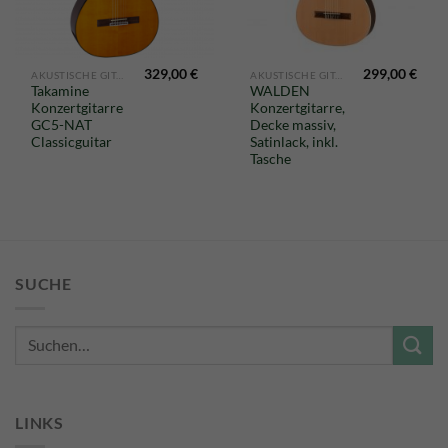
329,00
€
299,00
€
AKUSTISCHE GITARREN
AKUSTISCHE GITARREN
Takamine
WALDEN
Konzertgitarre
Konzertgitarre,
GC5-NAT
Decke massiv,
Classicguitar
Satinlack, inkl.
Tasche
SUCHE
Suche
nach:
LINKS