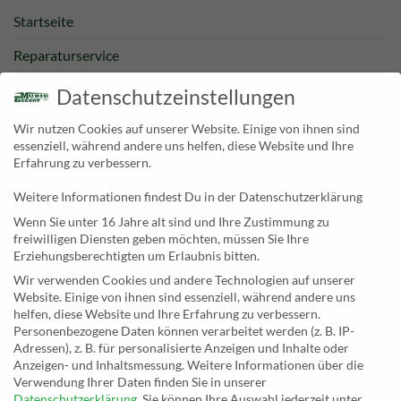
Startseite
Reparaturservice
Bestpreisgarantie
Datenschutzeinstellungen
Kategorien
Wir nutzen Cookies auf unserer Website. Einige von ihnen sind
essenziell, während andere uns helfen, diese Website und Ihre
Newsletter
Erfahrung zu verbessern.
Weitere Informationen findest Du in der Datenschutzerklärung
KONTAKT
Wenn Sie unter 16 Jahre alt sind und Ihre Zustimmung zu
freiwilligen Diensten geben möchten, müssen Sie Ihre
MusicEggert
Erziehungsberechtigten um Erlaubnis bitten.
Inh. Rolf Eggert
Wir verwenden Cookies und andere Technologien auf unserer
Website. Einige von ihnen sind essenziell, während andere uns
Paulstraße 2a
helfen, diese Website und Ihre Erfahrung zu verbessern.
19249 Lübtheen
Personenbezogene Daten können verarbeitet werden (z. B. IP-
Adressen), z. B. für personalisierte Anzeigen und Inhalte oder
Anzeigen- und Inhaltsmessung.
Weitere Informationen über die
Verwendung Ihrer Daten finden Sie in unserer
Datenschutzerklärung
.
Sie können Ihre Auswahl jederzeit unter