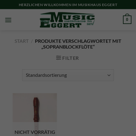
Skip
HERZLICHEN WILLKOMMEN IM MUSIKHAUS EGGERT
to
content
0
START
/
PRODUKTE VERSCHLAGWORTET MIT
„SOPRANBLOCKFLÖTE“
FILTER
NICHT VORRÄTIG