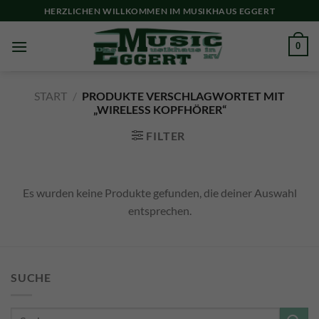
Skip
HERZLICHEN WILLKOMMEN IM MUSIKHAUS EGGERT
to
content
0
START
/
PRODUKTE VERSCHLAGWORTET MIT
„WIRELESS KOPFHÖRER“
FILTER
Es wurden keine Produkte gefunden, die deiner Auswahl
entsprechen.
SUCHE
Suche