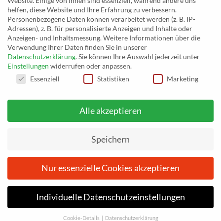
Website. Einige von ihnen sind essenziell, während andere uns
Paulstraße 2a
helfen, diese Website und Ihre Erfahrung zu verbessern.
19249 Lübtheen
Personenbezogene Daten können verarbeitet werden (z. B. IP-
Adressen), z. B. für personalisierte Anzeigen und Inhalte oder
Anzeigen- und Inhaltsmessung.
Weitere Informationen über die
Verwendung Ihrer Daten finden Sie in unserer
Datenschutzerklärung
.
Sie können Ihre Auswahl jederzeit unter
Telefon: +493885551353
Einstellungen
widerrufen oder anpassen.
E-Mail:
musikhaus@musiceggert.de
DATENSCHUTZEINSTELLUNGEN
Essenziell
Statistiken
Marketing
PayPal E-Mail:
info@musiceggert.de
Alle akzeptieren
* Alle Preise verstehen sich inklusive der Mehrwertsteuer, zuzüglich der
Versandkosten. Die durchgestrichenen Preise entsprechen dem bisherigen Preis
Speichern
auf musikhaus.musiceggert.de.
Nur essenzielle Cookies akzeptieren
Vom
26. Juni 2026
bis einschließlich
3. Juli 2026
befinden wir
uns im Urlaub. Ihre Bestellungen werden nach dem 3. Juli 2026
IMPRESSUM
DATENSCHUTZERKLÄRUNG
AGB
bearbeitet. Wir bitten um Verständnis.
ZAHLUNGSARTEN
WIDERRUFSBELEHRUNG
Individuelle Datenschutzeinstellungen
Vom
Vom
26. Juni 2026
26. Juni 2026
bis einschließlich
bis einschließlich
3. Juli 2026
3. Juli 2026
befinden wir
befinden wir
Copyright 2026 ©
Musikhaus Eggert
uns im Urlaub. Ihre Bestellungen werden nach dem 3. Juli 2026
uns im Urlaub. Ihre Bestellungen werden nach dem 3. Juli 2026
ACCEPT
Cookie-Details
Datenschutzerklärung