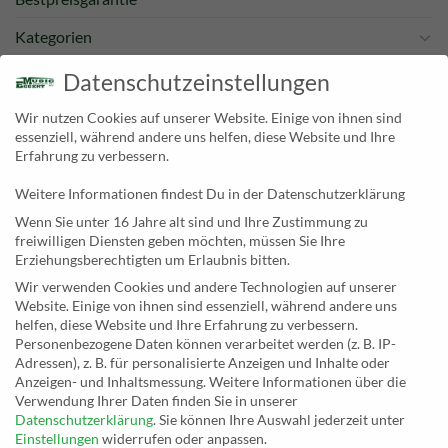
Kategorien
Newsletter
Datenschutzeinstellungen
Wir nutzen Cookies auf unserer Website. Einige von ihnen sind
KONTAKT
essenziell, während andere uns helfen, diese Website und Ihre
Erfahrung zu verbessern.
MusicEggert
Weitere Informationen findest Du in der Datenschutzerklärung
Inh. Rolf Eggert
Wenn Sie unter 16 Jahre alt sind und Ihre Zustimmung zu
Paulstraße 2a
freiwilligen Diensten geben möchten, müssen Sie Ihre
19249 Lübtheen
Erziehungsberechtigten um Erlaubnis bitten.
Wir verwenden Cookies und andere Technologien auf unserer
Website. Einige von ihnen sind essenziell, während andere uns
helfen, diese Website und Ihre Erfahrung zu verbessern.
Personenbezogene Daten können verarbeitet werden (z. B. IP-
Telefon: +493885551353
Adressen), z. B. für personalisierte Anzeigen und Inhalte oder
E-Mail:
musikhaus@musiceggert.de
Anzeigen- und Inhaltsmessung.
Weitere Informationen über die
PayPal E-Mail:
info@musiceggert.de
Verwendung Ihrer Daten finden Sie in unserer
Datenschutzerklärung
.
Sie können Ihre Auswahl jederzeit unter
Einstellungen
widerrufen oder anpassen.