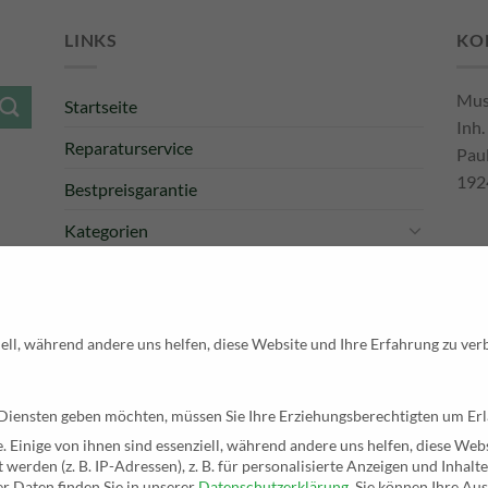
LINKS
KO
Mus
Startseite
Inh.
Reparaturservice
Pau
192
Bestpreisgarantie
Kategorien
Newsletter
Tel
E-M
Pay
ell, während andere uns helfen, diese Website und Ihre Erfahrung zu ver
 Diensten geben möchten, müssen Sie Ihre Erziehungsberechtigten um Erl
wertsteuer, zuzüglich der Versandkosten. Die durchgestrichenen Preise entsprechen de
Einige von ihnen sind essenziell, während andere uns helfen, diese Webs
rden (z. B. IP-Adressen), z. B. für personalisierte Anzeigen und Inhalt
r Daten finden Sie in unserer
Datenschutzerklärung
.
Sie können Ihre Aus