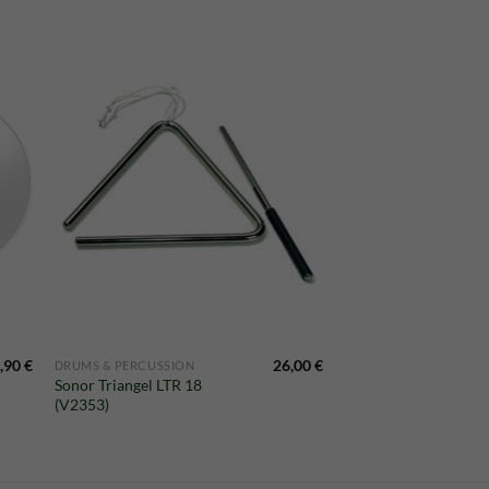
,90
€
26,00
€
DRUMS & PERCUSSION
Sonor Triangel LTR 18
(V2353)