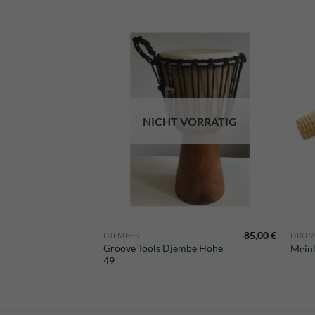
NICHT VORRÄTIG
89,00
€
85,00
€
DJEMBES
DRUM
Groove Tools Djembe Höhe
 44,5 cm
Mein
49