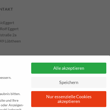
NTAKT
icEggert
 Rolf Eggert
lstraße 2a
49 Lübtheen
efon: +493885551353
Alle akzeptieren
ail:
musikhaus@musiceggert.de
Pal E-Mail:
info@musiceggert.de
bessern.
Speichern
aubnis bitten.
Nur essenzielle Cookies
m bisherigen Preis auf musikhaus.musiceggert.de.
ite und Ihre
akzeptieren
e oder Anzeigen-
wahl jederzeit