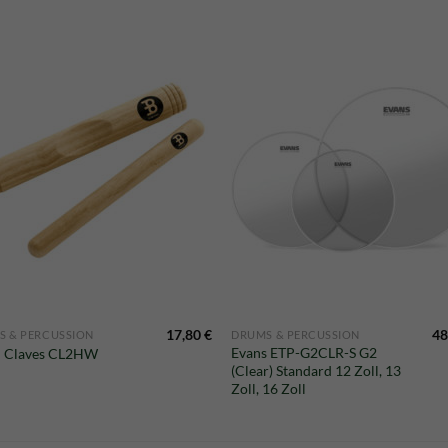
17,80
€
48
S & PERCUSSION
DRUMS & PERCUSSION
Evans ETP-G2CLR-S G2
l Claves CL2HW
(Clear) Standard 12 Zoll, 13
Zoll, 16 Zoll