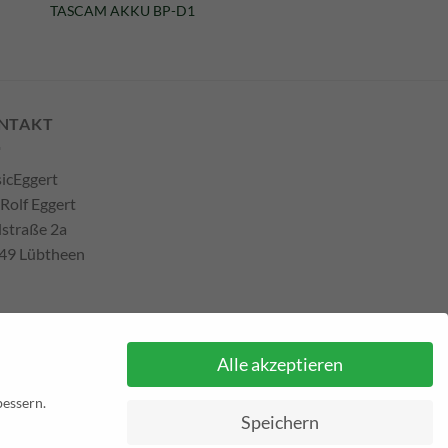
TASCAM AKKU BP-D1
NTAKT
icEggert
 Rolf Eggert
lstraße 2a
49 Lübtheen
efon: +493885551353
Alle akzeptieren
ail:
musikhaus@musiceggert.de
Pal E-Mail:
info@musiceggert.de
bessern.
Speichern