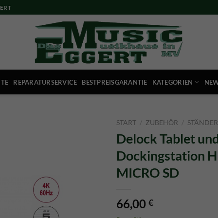
ERT
ITE
REPARATURSERVICE
BESTPREISGARANTIE
KATEGORIEN
NEW
START
/
ZUBEHÖR
/
STÄNDER
Delock Tablet un
Dockingstation H
MICRO SD
66,00
€