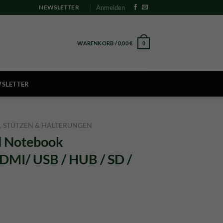
Anmelden
NEWSLETTER
WARENKORB /
0,00
€
0
SLETTER
, STÜTZEN & HALTERUNGEN
d Notebook
DMI/ USB / HUB / SD /