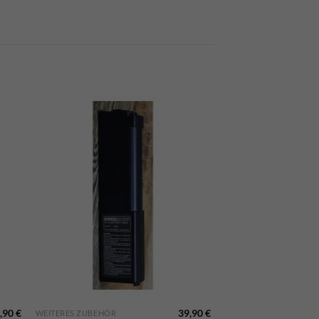
,90
€
39,90
€
WEITERES ZUBEHÖR