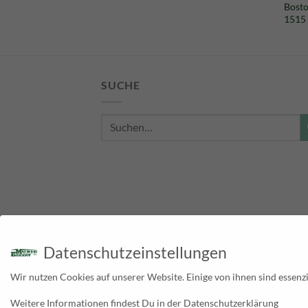
29,00 €
22,90 €.
ase AL-
Bost
1515 
SUCHE
Suche
nach:
Datenschutzeinstellungen
Wir nutzen Cookies auf unserer Website. Einige von ihnen sind essenzi
Weitere Informationen findest Du in der Datenschutzerklärung