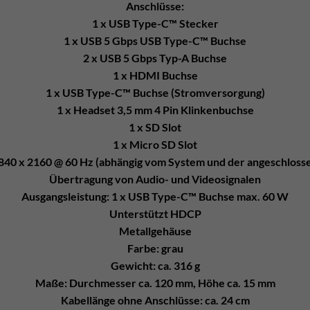
Anschlüsse:
1 x USB Type-C™ Stecker
1 x USB 5 Gbps USB Type-C™ Buchse
2 x USB 5 Gbps Typ-A Buchse
1 x HDMI Buchse
1 x USB Type-C™ Buchse (Stromversorgung)
1 x Headset 3,5 mm 4 Pin Klinkenbuchse
1 x SD Slot
1 x Micro SD Slot
3840 x 2160 @ 60 Hz (abhängig vom System und der angeschlos
Übertragung von Audio- und Videosignalen
Ausgangsleistung: 1 x USB Type-C™ Buchse max. 60 W
Unterstützt HDCP
Metallgehäuse
Farbe: grau
Gewicht: ca. 316 g
Maße: Durchmesser ca. 120 mm, Höhe ca. 15 mm
Kabellänge ohne Anschlüsse: ca. 24 cm