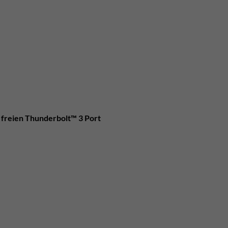
 freien Thunderbolt™ 3 Port