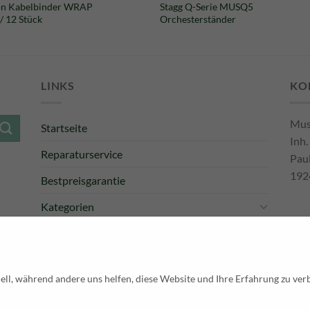
on Kabelbinder WRAP
Stagg Q-Serie MUSQ5
/ 12 Stück
Orchesterständer
LINKS
KO
Mus
Startseite
Inh.
Reparaturservice
Pau
192
Bestpreisgarantie
Kategorien
Newsletter
Tel
E-M
Pay
ell, während andere uns helfen, diese Website und Ihre Erfahrung zu ver