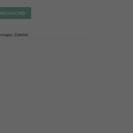
kingstation HDMI/ USB / HUB / SD / MICRO SD Menge
WARENKORB
erungen
,
Zubehör