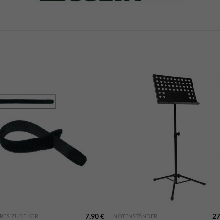
r
7,90
€
27
ERES ZUBEHÖR
NOTENSTÄNDER