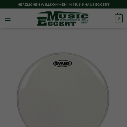
Skip
HERZLICHEN WILLKOMMEN IM MUSIKHAUS EGGERT
to
content
0