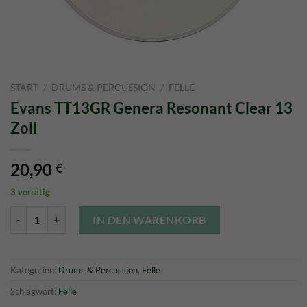
START
/
DRUMS & PERCUSSION
/
FELLE
Evans TT13GR Genera Resonant Clear 13
Zoll
20,90
€
3 vorrätig
Evans TT13GR Genera Resonant Clear 13 Zoll Menge
IN DEN WARENKORB
Kategorien:
Drums & Percussion
,
Felle
Schlagwort:
Felle