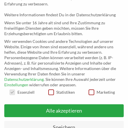
Newsletter
Erfahrung zu verbessern.
Weitere Informationen findest Du in der Datenschutzerklärung
KONTAKT
Wenn Sie unter 16 Jahre alt sind und Ihre Zustimmung zu
freiwilligen Diensten geben möchten, müssen Sie Ihre
MusicEggert
Erziehungsberechtigten um Erlaubnis bitten.
Inh. Rolf Eggert
Wir verwenden Cookies und andere Technologien auf unserer
Website. Einige von ihnen sind essenziell, während andere uns
Paulstraße 2a
helfen, diese Website und Ihre Erfahrung zu verbessern.
19249 Lübtheen
Personenbezogene Daten können verarbeitet werden (z. B. IP-
Adressen), z. B. für personalisierte Anzeigen und Inhalte oder
Anzeigen- und Inhaltsmessung.
Weitere Informationen über die
Verwendung Ihrer Daten finden Sie in unserer
Datenschutzerklärung
.
Sie können Ihre Auswahl jederzeit unter
Telefon: +493885551353
Einstellungen
widerrufen oder anpassen.
E-Mail:
musikhaus@musiceggert.de
DATENSCHUTZEINSTELLUNGEN
Essenziell
Statistiken
Marketing
PayPal E-Mail:
info@musiceggert.de
Alle akzeptieren
* Alle Preise verstehen sich inklusive der Mehrwertsteuer, zuzüglich der
Versandkosten. Die durchgestrichenen Preise entsprechen dem bisherigen Preis
Speichern