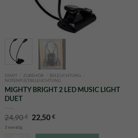
START
/
ZUBEHÖR
/
BELEUCHTUNG
/
NOTENPULTBELEUCHTUNG
MIGHTY BRIGHT 2 LED MUSIC LIGHT
DUET
Ursprünglicher
Aktueller
24,90
22,50
€
€
Preis
Preis
3 vorrätig
war:
ist:
MIGHTY BRIGHT 2 LED MUSIC LIGHT DUET Menge