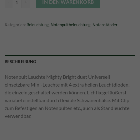
24,90 €
22,50 €.
IN DEN WARENKORB
Kategorien:
Beleuchtung
,
Notenpultbeleuchtung
,
Notenständer
BESCHREIBUNG
Notenpult Leuchte Mighty Bright duet Universell
einsetzbare Mini-Leuchte mit 4 extra hellen Leuchtdioden,
die einzeln geschaltet werden können. Lichtkegel äußerst
variabel einstellbar durch flexible Schwanenhälse. Mit Clip
zum Befestigen an Notenpulten etc., auch als Standleuchte
verwendbar.