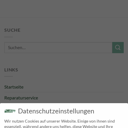
SUCHE
Suche
nach:
LINKS
Startseite
Reparaturservice
Bestpreisgarantie
Datenschutzeinstellungen
Kategorien
Wir nutzen Cookies auf unserer Website. Einige von ihnen sind
essenziell, während andere uns helfen, diese Website und Ihre