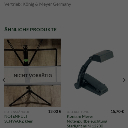
Vertrieb: König & Meyer Germany
ÄHNLICHE PRODUKTE
NICHT VORRÄTIG
13,00
€
15,70
€
NOTENSTÄNDER
BELEUCHTUNG
glicher
Aktueller
NOTENPULT
König & Meyer
Preis
SCHWARZ klein
Notenpultbeleuchtung
st:
48,00 €.
Starlight mini 12230