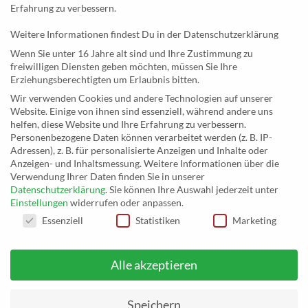
Newsletter
Erfahrung zu verbessern.
Weitere Informationen findest Du in der Datenschutzerklärung
KONTAKT
Wenn Sie unter 16 Jahre alt sind und Ihre Zustimmung zu
freiwilligen Diensten geben möchten, müssen Sie Ihre
MusicEggert
Erziehungsberechtigten um Erlaubnis bitten.
Inh. Rolf Eggert
Wir verwenden Cookies und andere Technologien auf unserer
Website. Einige von ihnen sind essenziell, während andere uns
Paulstraße 2a
helfen, diese Website und Ihre Erfahrung zu verbessern.
19249 Lübtheen
Personenbezogene Daten können verarbeitet werden (z. B. IP-
Adressen), z. B. für personalisierte Anzeigen und Inhalte oder
Anzeigen- und Inhaltsmessung.
Weitere Informationen über die
Verwendung Ihrer Daten finden Sie in unserer
Datenschutzerklärung
.
Sie können Ihre Auswahl jederzeit unter
Telefon: +493885551353
Einstellungen
widerrufen oder anpassen.
E-Mail:
musikhaus@musiceggert.de
DATENSCHUTZEINSTELLUNGEN
Essenziell
Statistiken
Marketing
PayPal E-Mail:
info@musiceggert.de
Alle akzeptieren
* Alle Preise verstehen sich inklusive der Mehrwertsteuer, zuzüglich der
Versandkosten. Die durchgestrichenen Preise entsprechen dem bisherigen Preis
Speichern