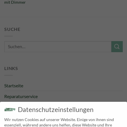
mit Dimmer
SUCHE
Suche
nach:
LINKS
Startseite
Reparaturservice
Bestpreisgarantie
Datenschutzeinstellungen
Kategorien
Wir nutzen Cookies auf unserer Website. Einige von ihnen sind
essenziell, während andere uns helfen, diese Website und Ihre