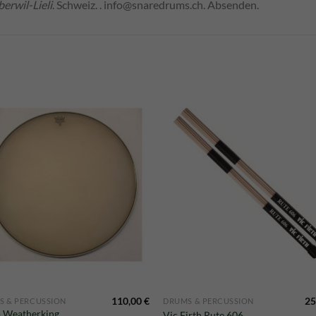
erwil-Lieli
. Schweiz​. ​.
info@snaredrums.ch
. Absenden.
110,00
€
25
S & PERCUSSION
DRUMS & PERCUSSION
 Weatherking
Vic Firth Rute 606