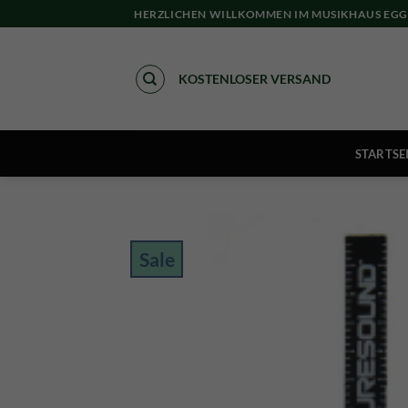
Skip
HERZLICHEN WILLKOMMEN IM MUSIKHAUS EGG
to
content
KOSTENLOSER VERSAND
STARTSE
Sale