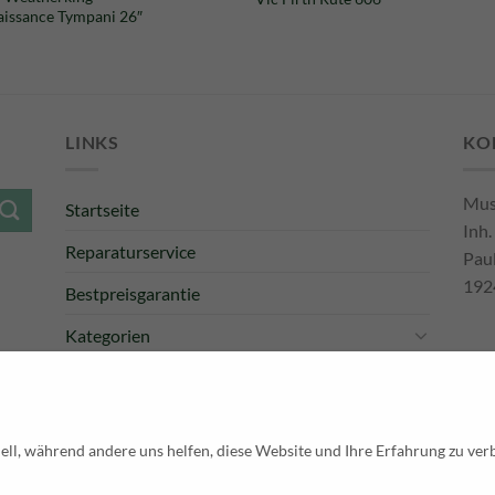
issance Tympani 26″
LINKS
KO
Mus
Startseite
Inh.
Reparaturservice
Pau
192
Bestpreisgarantie
Kategorien
Newsletter
Tel
E-M
Pay
ell, während andere uns helfen, diese Website und Ihre Erfahrung zu ver