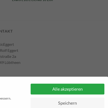
NTAKT
icEggert
 Rolf Eggert
lstraße 2a
49 Lübtheen
efon: +493885551353
Alle akzeptieren
ail:
musikhaus@musiceggert.de
Pal E-Mail:
info@musiceggert.de
bessern.
Speichern