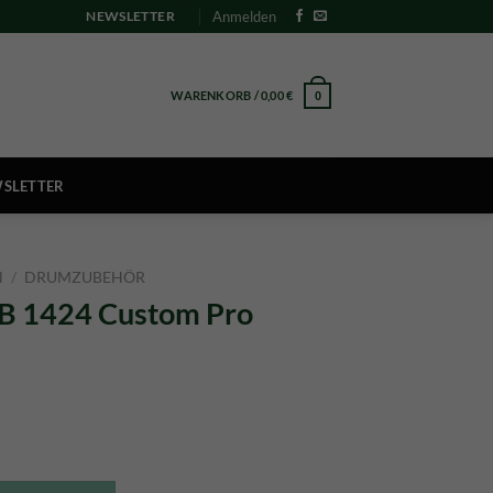
Anmelden
NEWSLETTER
WARENKORB /
0,00
€
0
SLETTER
N
/
DRUMZUBEHÖR
 1424 Custom Pro
cher
eller
s
o Brass Snare Wire Menge