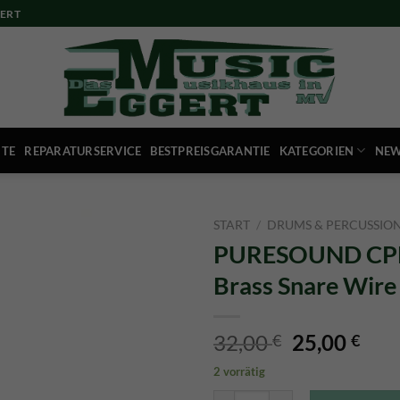
ERT
ITE
REPARATURSERVICE
BESTPREISGARANTIE
KATEGORIEN
NEW
START
/
DRUMS & PERCUSSIO
PURESOUND CPB
Brass Snare Wire
Ursprüngli
Aktu
32,00
25,00
€
€
Preis
Prei
2 vorrätig
war:
ist:
PURESOUND CPB 1424 Custom Pr