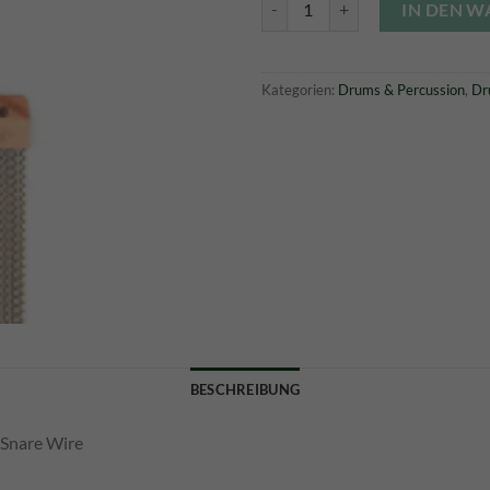
32,00 €
25,0
IN DEN 
Kategorien:
Drums & Percussion
,
Dr
BESCHREIBUNG
Snare Wire