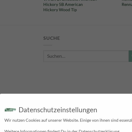
Preis
Preis
Hickory 5B American
Renna
war:
ist:
Hickory Wood Tip
23,50 €
16,50 €.
SUCHE
Suche
nach:
Datenschutzeinstellungen
Wir nutzen Cookies auf unserer Website. Einige von ihnen sind essenzi
Weitere Informationen findest Du in der Datenschutzerklärung