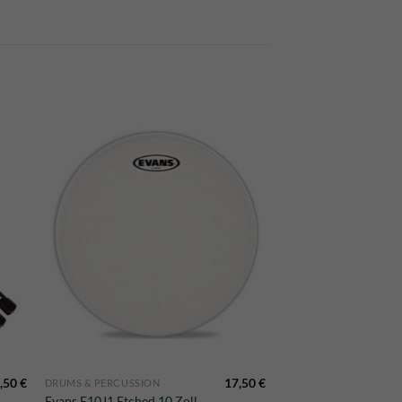
,50
€
17,50
€
DRUMS & PERCUSSION
Evans E10J1 Etched 10 Zoll