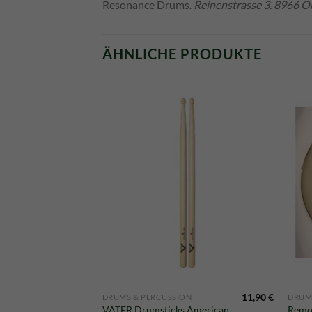
Resonance Drums.
Reinenstrasse 3. 8966 Ob
ÄHNLICHE PRODUKTE
23,50
€
11,90
€
ON
DRUMS & PERCUSSION
DRUM
Ursprünglicher
Aktueller
16,50
€
Pack 18 Ray
VATER Drumsticks American
Remo