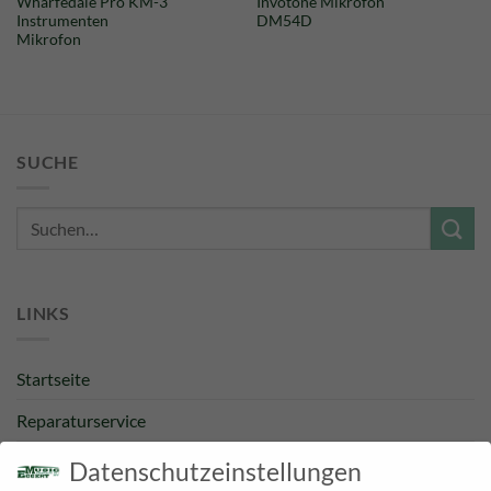
Wharfedale Pro KM-3
Invotone Mikrofon
Instrumenten
DM54D
Mikrofon
SUCHE
Suche
nach:
LINKS
Startseite
Reparaturservice
Bestpreisgarantie
Datenschutzeinstellungen