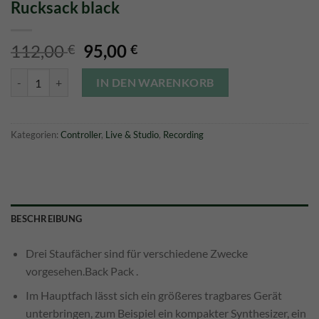
Rucksack black
Ursprünglicher
Aktueller
112,00
95,00
€
€
Preis
Preis
Sequenz - MPTB1-BK Multi Purpose Rucksack black Menge
war:
ist:
IN DEN WARENKORB
112,00 €
95,00 €.
Kategorien:
Controller
,
Live & Studio
,
Recording
BESCHREIBUNG
Drei Staufächer sind für verschiedene Zwecke
vorgesehen.Back Pack .
Im Hauptfach lässt sich ein größeres tragbares Gerät
unterbringen, zum Beispiel ein kompakter Synthesizer, ein