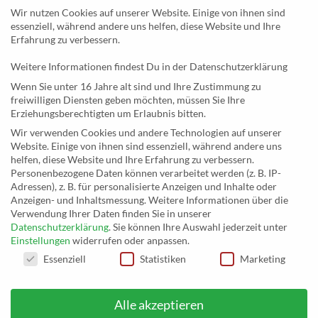
Kategorien
Wir nutzen Cookies auf unserer Website. Einige von ihnen sind
essenziell, während andere uns helfen, diese Website und Ihre
Newsletter
Erfahrung zu verbessern.
Weitere Informationen findest Du in der Datenschutzerklärung
KONTAKT
Wenn Sie unter 16 Jahre alt sind und Ihre Zustimmung zu
freiwilligen Diensten geben möchten, müssen Sie Ihre
MusicEggert
Erziehungsberechtigten um Erlaubnis bitten.
Inh. Rolf Eggert
Wir verwenden Cookies und andere Technologien auf unserer
Website. Einige von ihnen sind essenziell, während andere uns
Paulstraße 2a
helfen, diese Website und Ihre Erfahrung zu verbessern.
19249 Lübtheen
Personenbezogene Daten können verarbeitet werden (z. B. IP-
Adressen), z. B. für personalisierte Anzeigen und Inhalte oder
Anzeigen- und Inhaltsmessung.
Weitere Informationen über die
Verwendung Ihrer Daten finden Sie in unserer
Datenschutzerklärung
.
Sie können Ihre Auswahl jederzeit unter
Telefon: +493885551353
Einstellungen
widerrufen oder anpassen.
E-Mail:
musikhaus@musiceggert.de
DATENSCHUTZEINSTELLUNGEN
Essenziell
Statistiken
Marketing
PayPal E-Mail:
info@musiceggert.de
Alle akzeptieren