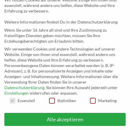
essenziell, während andere uns helfen, diese Website und Ihre
Newsletter
Erfahrung zu verbessern.
Weitere Informationen findest Du in der Datenschutzerklärung
KONTAKT
Wenn Sie unter 16 Jahre alt sind und Ihre Zustimmung zu
freiwilligen Diensten geben möchten, müssen Sie Ihre
MusicEggert
Erziehungsberechtigten um Erlaubnis bitten.
Inh. Rolf Eggert
Wir verwenden Cookies und andere Technologien auf unserer
Website. Einige von ihnen sind essenziell, während andere uns
Paulstraße 2a
helfen, diese Website und Ihre Erfahrung zu verbessern.
19249 Lübtheen
Personenbezogene Daten können verarbeitet werden (z. B. IP-
Adressen), z. B. für personalisierte Anzeigen und Inhalte oder
Anzeigen- und Inhaltsmessung.
Weitere Informationen über die
Verwendung Ihrer Daten finden Sie in unserer
Datenschutzerklärung
.
Sie können Ihre Auswahl jederzeit unter
Telefon: +493885551353
Einstellungen
widerrufen oder anpassen.
E-Mail:
musikhaus@musiceggert.de
DATENSCHUTZEINSTELLUNGEN
Essenziell
Statistiken
Marketing
PayPal E-Mail:
info@musiceggert.de
Alle akzeptieren
* Alle Preise verstehen sich inklusive der Mehrwertsteuer, zuzüglich der