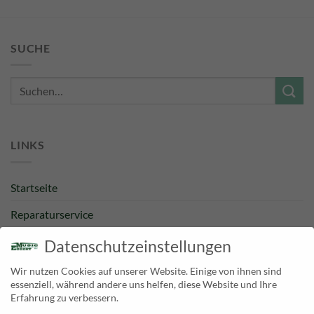
SUCHE
Suche
nach:
LINKS
Startseite
Reparaturservice
Bestpreisgarantie
Datenschutzeinstellungen
Kategorien
Wir nutzen Cookies auf unserer Website. Einige von ihnen sind
essenziell, während andere uns helfen, diese Website und Ihre
Newsletter
Erfahrung zu verbessern.