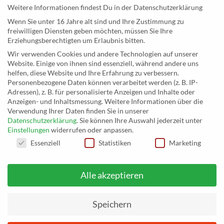
Weitere Informationen findest Du in der Datenschutzerklärung
KONTAKT
Wenn Sie unter 16 Jahre alt sind und Ihre Zustimmung zu
freiwilligen Diensten geben möchten, müssen Sie Ihre
MusicEggert
Erziehungsberechtigten um Erlaubnis bitten.
Inh. Rolf Eggert
Wir verwenden Cookies und andere Technologien auf unserer
Website. Einige von ihnen sind essenziell, während andere uns
Paulstraße 2a
helfen, diese Website und Ihre Erfahrung zu verbessern.
19249 Lübtheen
Personenbezogene Daten können verarbeitet werden (z. B. IP-
Adressen), z. B. für personalisierte Anzeigen und Inhalte oder
Anzeigen- und Inhaltsmessung.
Weitere Informationen über die
Verwendung Ihrer Daten finden Sie in unserer
Datenschutzerklärung
.
Sie können Ihre Auswahl jederzeit unter
Telefon: +493885551353
Einstellungen
widerrufen oder anpassen.
E-Mail:
musikhaus@musiceggert.de
DATENSCHUTZEINSTELLUNGEN
Essenziell
Statistiken
Marketing
PayPal E-Mail:
info@musiceggert.de
Alle akzeptieren
* Alle Preise verstehen sich inklusive der Mehrwertsteuer, zuzüglich der
Versandkosten. Die durchgestrichenen Preise entsprechen dem bisherigen Preis
Speichern
auf musikhaus.musiceggert.de.