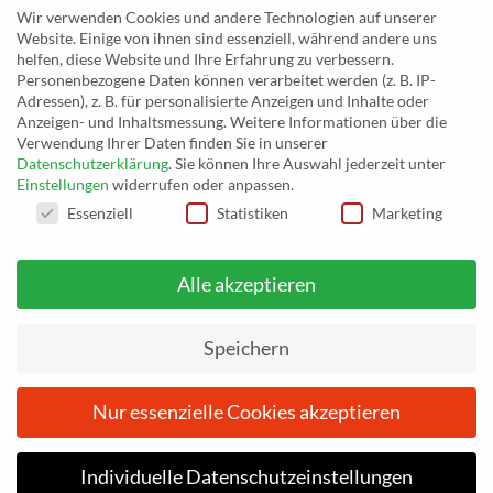
Inh. Rolf Eggert
Wir verwenden Cookies und andere Technologien auf unserer
Website. Einige von ihnen sind essenziell, während andere uns
Paulstraße 2a
helfen, diese Website und Ihre Erfahrung zu verbessern.
19249 Lübtheen
Personenbezogene Daten können verarbeitet werden (z. B. IP-
Adressen), z. B. für personalisierte Anzeigen und Inhalte oder
Anzeigen- und Inhaltsmessung.
Weitere Informationen über die
Verwendung Ihrer Daten finden Sie in unserer
Datenschutzerklärung
.
Sie können Ihre Auswahl jederzeit unter
Telefon: +493885551353
Einstellungen
widerrufen oder anpassen.
E-Mail:
musikhaus@musiceggert.de
DATENSCHUTZEINSTELLUNGEN
Essenziell
Statistiken
Marketing
PayPal E-Mail:
info@musiceggert.de
Alle akzeptieren
* Alle Preise verstehen sich inklusive der Mehrwertsteuer, zuzüglich der
Versandkosten. Die durchgestrichenen Preise entsprechen dem bisherigen Preis
Speichern
auf musikhaus.musiceggert.de.
Nur essenzielle Cookies akzeptieren
Vom
26. Juni 2026
bis einschließlich
3. Juli 2026
befinden wir
uns im Urlaub. Ihre Bestellungen werden nach dem 3. Juli 2026
IMPRESSUM
DATENSCHUTZERKLÄRUNG
AGB
bearbeitet. Wir bitten um Verständnis.
ZAHLUNGSARTEN
WIDERRUFSBELEHRUNG
Individuelle Datenschutzeinstellungen
Vom
Vom
26. Juni 2026
26. Juni 2026
bis einschließlich
bis einschließlich
3. Juli 2026
3. Juli 2026
befinden wir
befinden wir