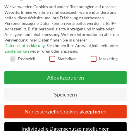
Inh. Rolf Eggert
Wir verwenden Cookies und andere Technologien auf unserer
Website. Einige von ihnen sind essenziell, während andere uns
Paulstraße 2a
helfen, diese Website und Ihre Erfahrung zu verbessern.
19249 Lübtheen
Personenbezogene Daten können verarbeitet werden (z. B. IP-
Adressen), z. B. für personalisierte Anzeigen und Inhalte oder
Anzeigen- und Inhaltsmessung.
Weitere Informationen über die
Verwendung Ihrer Daten finden Sie in unserer
Datenschutzerklärung
.
Sie können Ihre Auswahl jederzeit unter
Telefon: +493885551353
Einstellungen
widerrufen oder anpassen.
E-Mail:
musikhaus@musiceggert.de
DATENSCHUTZEINSTELLUNGEN
Essenziell
Statistiken
Marketing
PayPal E-Mail:
info@musiceggert.de
Alle akzeptieren
* Alle Preise verstehen sich inklusive der Mehrwertsteuer, zuzüglich der
Versandkosten. Die durchgestrichenen Preise entsprechen dem bisherigen Preis
Speichern
auf musikhaus.musiceggert.de.
Nur essenzielle Cookies akzeptieren
Vom
26. Juni 2026
bis einschließlich
3. Juli 2026
befinden wir
uns im Urlaub. Ihre Bestellungen werden nach dem 3. Juli 2026
IMPRESSUM
DATENSCHUTZERKLÄRUNG
AGB
bearbeitet. Wir bitten um Verständnis.
ZAHLUNGSARTEN
WIDERRUFSBELEHRUNG
Individuelle Datenschutzeinstellungen
Vom
Vom
26. Juni 2026
26. Juni 2026
bis einschließlich
bis einschließlich
3. Juli 2026
3. Juli 2026
befinden wir
befinden wir