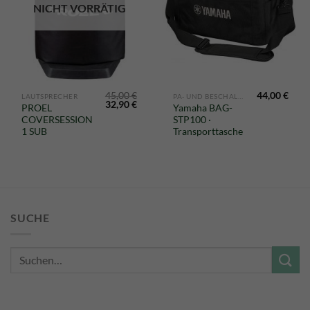
NICHT VORRÄTIG
45,00
€
44,00
€
LAUTSPRECHER
PA- UND BESCHALLUNGSEQUIPMENT
Ursprünglicher
Aktueller
32,90
€
PROEL
Yamaha BAG-
Preis
Preis
COVERSESSION
STP100 ·
war:
ist:
45,00 €
32,90 €.
1 SUB
Transporttasche
SUCHE
Suche
nach: