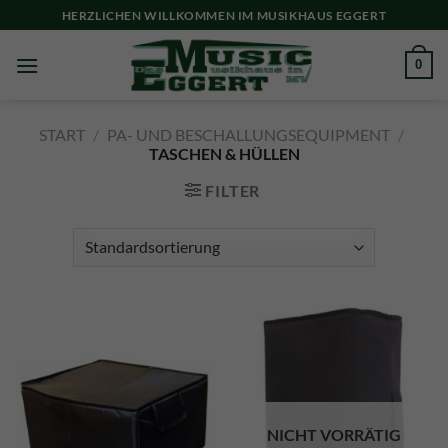
Skip
HERZLICHEN WILLKOMMEN IM MUSIKHAUS EGGERT
to
content
0
START
/
PA- UND BESCHALLUNGSEQUIPMENT
/
TASCHEN & HÜLLEN
FILTER
NICHT VORRÄTIG