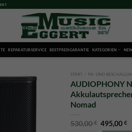
ERT
ITE
REPARATURSERVICE
BESTPREISGARANTIE
KATEGORIEN
NEW
START
/
PA- UND BESCHALLU
AUDIOPHONY 
Akkulautspreche
Nomad
Ursprüngl
A
530,00
495,00
€
€
Preis
P