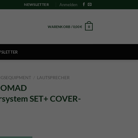
Anmelden
NEWSLETTER
WARENKORB /
0,00
€
0
SLETTER
NGSEQUIPMENT
/
LAUTSPRECHER
NOMAD
rsystem SET+ COVER-
icher
ktueller
reis