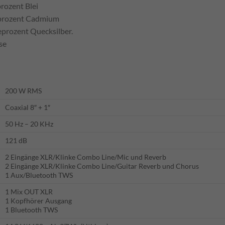
rozent Blei
seprozent Cadmium
eprozent Quecksilber.
se
200 W RMS
Coaxial 8″ + 1″
50 Hz – 20 KHz
121 dB
2 Eingänge XLR/Klinke Combo Line/Mic und Reverb
2 Eingänge XLR/Klinke Combo Line/Guitar Reverb und Chorus
1 Aux/Bluetooth TWS
1 Mix OUT XLR
1 Kopfhörer Ausgang
1 Bluetooth TWS