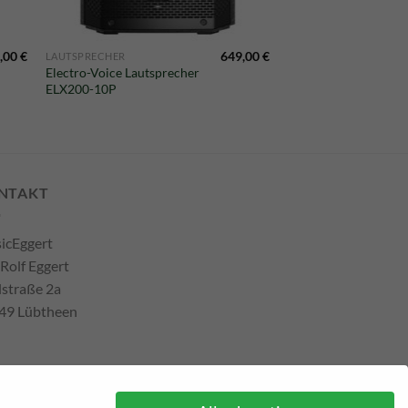
,00
€
649,00
€
LAUTSPRECHER
Electro-Voice Lautsprecher
ELX200-10P
NTAKT
icEggert
 Rolf Eggert
lstraße 2a
49 Lübtheen
efon: +493885551353