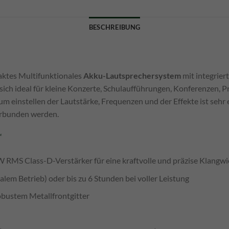
BESCHREIBUNG
aktes Multifunktionales
Akku-Lautsprechersystem
mit
integrie
 sich ideal für kleine Konzerte, Schulaufführungen, Konferenzen, 
m einstellen der Lautstärke, Frequenzen und der Effekte ist seh
rbunden werden.
“
W RMS Class-D-Verstärker für eine kraftvolle und präzise Klangw
alem Betrieb) oder bis zu 6 Stunden bei voller Leistung
bustem Metallfrontgitter