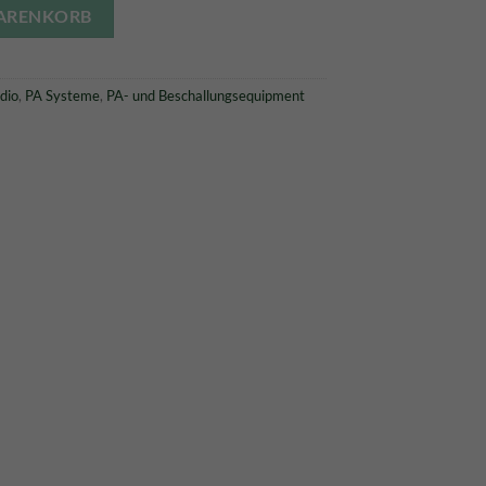
prechersystem SET+ COVER-Nomad Menge
t:
WARENKORB
95,00 €.
dio
,
PA Systeme
,
PA- und Beschallungsequipment