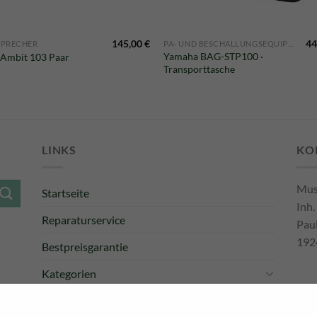
145,00
€
44
SPRECHER
PA- UND BESCHALLUNGSEQUIPMENT
Yamaha BAG-STP100 ·
 Ambit 103 Paar
Transporttasche
LINKS
KO
Mus
Startseite
Inh.
Reparaturservice
Pau
192
Bestpreisgarantie
Kategorien
Newsletter
Tel