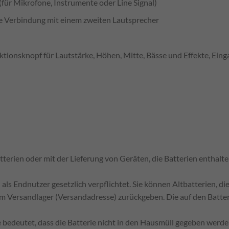
für Mikrofone, Instrumente oder Line Signal)
e Verbindung mit einem zweiten Lautsprecher
nktionsknopf für Lautstärke, Höhen, Mitte, Bässe und Effekte, E
ien oder mit der Lieferung von Geräten, die Batterien enthalten, 
als Endnutzer gesetzlich verpflichtet. Sie können Altbatterien, di
em Versandlager (Versandadresse) zurückgeben. Die auf den Batt
edeutet, dass die Batterie nicht in den Hausmüll gegeben werden