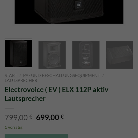
START
/
PA- UND BESCHALLUNGSEQUIPMENT
/
LAUTSPRECHER
Electrovoice ( EV ) ELX 112P aktiv
Lautsprecher
Ursprünglicher
Aktueller
799,00
699,00
€
€
Preis
Preis
1 vorrätig
war:
ist: