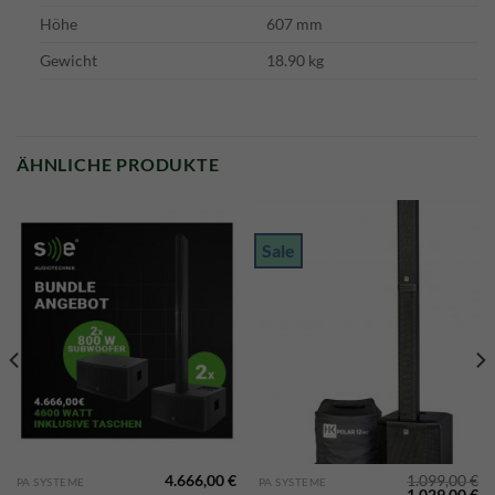
Höhe
607 mm
Gewicht
18.90 kg
ÄHNLICHE PRODUKTE
Sale
4.666,00
€
1.099,00
€
PA SYSTEME
PA SYSTEME
licher
Aktueller
Ursprünglic
Ak