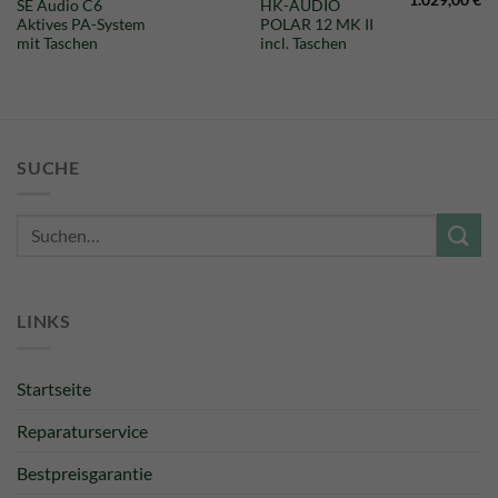
1.029,00
€
SE Audio C6
HK-AUDIO
Preis
Preis
Pr
Aktives PA-System
POLAR 12 MK II
st:
war:
ist
130,00 €.
1.099,00 €
1.
mit Taschen
incl. Taschen
SUCHE
Suche
nach:
LINKS
Startseite
Reparaturservice
Bestpreisgarantie