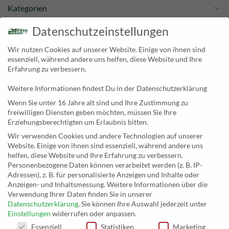
Kategorien
Newsletter
Datenschutzeinstellungen
Wir nutzen Cookies auf unserer Website. Einige von ihnen sind
KONTAKT
essenziell, während andere uns helfen, diese Website und Ihre
Erfahrung zu verbessern.
MusicEggert
Weitere Informationen findest Du in der Datenschutzerklärung
Inh. Rolf Eggert
Wenn Sie unter 16 Jahre alt sind und Ihre Zustimmung zu
Paulstraße 2a
freiwilligen Diensten geben möchten, müssen Sie Ihre
19249 Lübtheen
Erziehungsberechtigten um Erlaubnis bitten.
Wir verwenden Cookies und andere Technologien auf unserer
Website. Einige von ihnen sind essenziell, während andere uns
helfen, diese Website und Ihre Erfahrung zu verbessern.
Personenbezogene Daten können verarbeitet werden (z. B. IP-
Telefon: +493885551353
Adressen), z. B. für personalisierte Anzeigen und Inhalte oder
E-Mail:
musikhaus@musiceggert.de
Anzeigen- und Inhaltsmessung.
Weitere Informationen über die
PayPal E-Mail:
info@musiceggert.de
Verwendung Ihrer Daten finden Sie in unserer
Datenschutzerklärung
.
Sie können Ihre Auswahl jederzeit unter
Einstellungen
widerrufen oder anpassen.
DATENSCHUTZEINSTELLUNGEN
Essenziell
Statistiken
Marketing