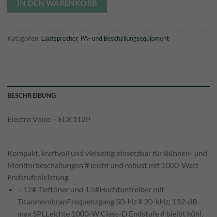
799,00 €
699,00 €.
IN DEN WARENKORB
Kategorien:
Lautsprecher
,
PA- und Beschallungsequipment
BESCHREIBUNG
Electro Voice – ELX 112P
Kompakt, kraftvoll und vielseitig einsetzbar für Bühnen- und
Monitorbeschallungen # leicht und robust mit 1000-Watt
Endstufenleistung.
– 12# Tieftöner und 1.5#Hochtontreiber mit
TitanmembranFrequenzgang 50-Hz # 20-kHz; 132-dB
max SPLLeichte 1000-W Class-D Endstufe # bleibt kühl,