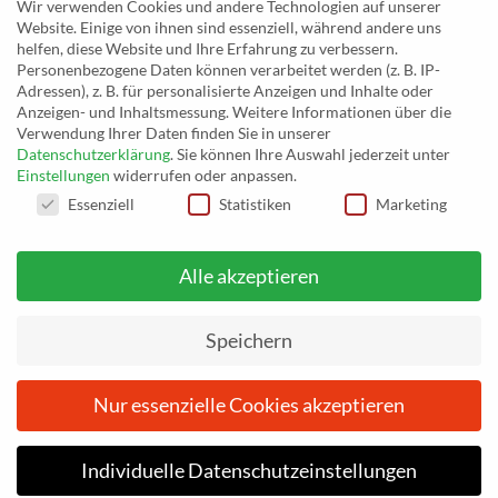
Inh. Rolf Eggert
Wir verwenden Cookies und andere Technologien auf unserer
Website. Einige von ihnen sind essenziell, während andere uns
Paulstraße 2a
helfen, diese Website und Ihre Erfahrung zu verbessern.
19249 Lübtheen
Personenbezogene Daten können verarbeitet werden (z. B. IP-
Adressen), z. B. für personalisierte Anzeigen und Inhalte oder
Anzeigen- und Inhaltsmessung.
Weitere Informationen über die
Verwendung Ihrer Daten finden Sie in unserer
Datenschutzerklärung
.
Sie können Ihre Auswahl jederzeit unter
Telefon: +493885551353
Einstellungen
widerrufen oder anpassen.
E-Mail:
musikhaus@musiceggert.de
DATENSCHUTZEINSTELLUNGEN
Essenziell
Statistiken
Marketing
PayPal E-Mail:
info@musiceggert.de
Alle akzeptieren
* Alle Preise verstehen sich inklusive der Mehrwertsteuer, zuzüglich der
Versandkosten. Die durchgestrichenen Preise entsprechen dem bisherigen Preis
Speichern
auf musikhaus.musiceggert.de.
Nur essenzielle Cookies akzeptieren
Vom
26. Juni 2026
bis einschließlich
3. Juli 2026
befinden wir
uns im Urlaub. Ihre Bestellungen werden nach dem 3. Juli 2026
IMPRESSUM
DATENSCHUTZERKLÄRUNG
AGB
bearbeitet. Wir bitten um Verständnis.
ZAHLUNGSARTEN
WIDERRUFSBELEHRUNG
Individuelle Datenschutzeinstellungen
Vom
Vom
26. Juni 2026
26. Juni 2026
bis einschließlich
bis einschließlich
3. Juli 2026
3. Juli 2026
befinden wir
befinden wir
Copyright 2026 ©
Musikhaus Eggert
uns im Urlaub. Ihre Bestellungen werden nach dem 3. Juli 2026
uns im Urlaub. Ihre Bestellungen werden nach dem 3. Juli 2026