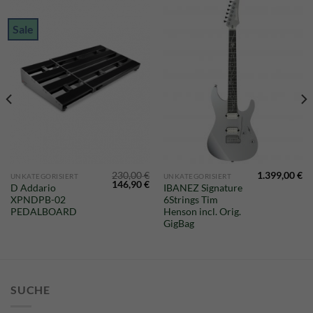
Sale
230,00
€
1.399,00
€
UNKATEGORISIERT
UNKATEGORISIERT
licher
Aktueller
Ursprünglicher
Aktueller
146,90
€
D Addario
IBANEZ Signature
Preis
Preis
Preis
XPNDPB-02
6Strings Tim
st:
war:
ist:
695,00 €.
230,00 €
146,90 €.
PEDALBOARD
Henson incl. Orig.
GigBag
SUCHE