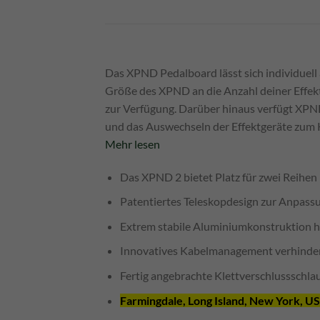
Das XPND Pedalboard lässt sich individuel
Größe des XPND an die Anzahl deiner Effek
zur Verfügung. Darüber hinaus verfügt XPN
und das Auswechseln der Effektgeräte zum K
Mehr lesen
Das XPND 2 bietet Platz für zwei Reihen
Patentiertes Teleskopdesign zur Anpass
Extrem stabile Aluminiumkonstruktion h
Innovatives Kabelmanagement verhinder
Fertig angebrachte Klettverschlussschla
Farmingdale, Long Island, New York, U