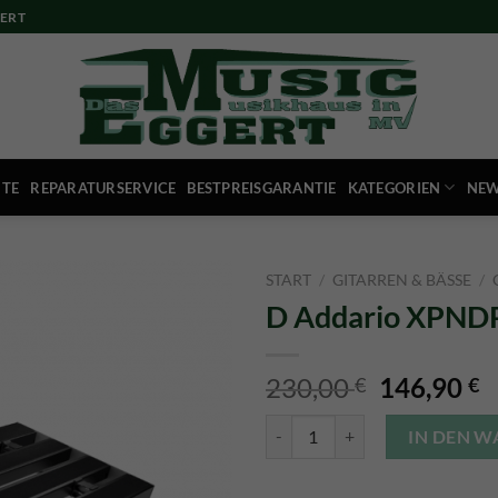
ERT
ITE
REPARATURSERVICE
BESTPREISGARANTIE
KATEGORIEN
NEW
START
/
GITARREN & BÄSSE
/
D Addario XPN
Ursprüngl
A
230,00
146,90
€
€
Preis
P
D Addario XPNDPB-02 PEDALB
war:
is
IN DEN 
230,00 €
1