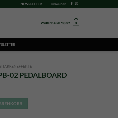
Anmelden
NEWSLETTER
WARENKORB /
0,00
€
0
SLETTER
GITARRENEFFEKTE
DPB-02 PEDALBOARD
icher
ktueller
reis
OARD Menge
t:
WARENKORB
46,90 €.