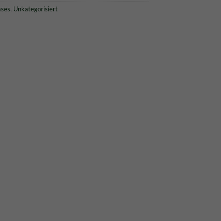
ases
,
Unkategorisiert