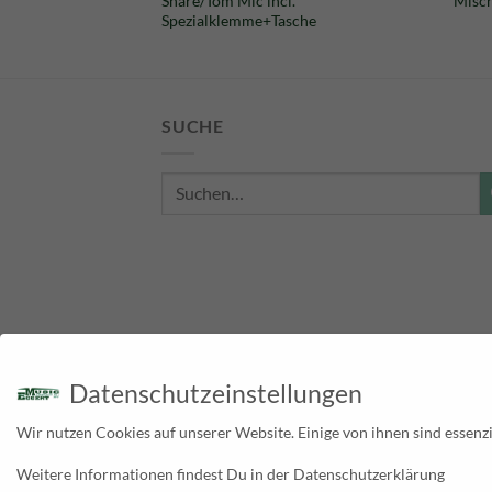
Snare/Tom Mic incl.
Misch
war:
ist:
Spezialklemme+Tasche
65,00 €
32,00 €.
SUCHE
Suche
nach:
Datenschutzeinstellungen
Wir nutzen Cookies auf unserer Website. Einige von ihnen sind essenzi
Weitere Informationen findest Du in der Datenschutzerklärung