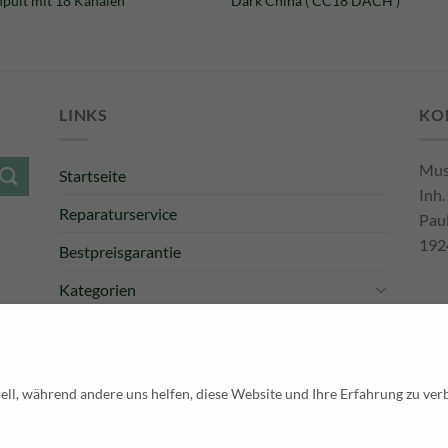
pult mit 18 Kanälen
Dark China ( CC18 DACH )
war:
ist:
859,00 €
695,00 €.
LINKS
KO
Mus
Startseite
Inh.
Reparaturservice
Pau
192
Bestpreisgarantie
Kategorien
Newsletter
Tel
E-M
Pay
ell, während andere uns helfen, diese Website und Ihre Erfahrung zu ver