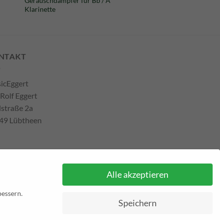
Geräuschdämpfer für Bb / A
Klarinette
NTAKT
icEggert
 Rolf Eggert
lstraße 2a
49 Lübtheen
efon: +493885551353
Alle akzeptieren
ail:
musikhaus@musiceggert.de
Pal E-Mail:
info@musiceggert.de
bessern.
Speichern