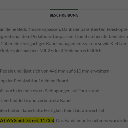
BESCHREIBUNG
l an deine Bedürfnisse anpassen. Dank der patentierten Teleskop
tgeräte auf dem Pedalboard anpassen. Damit stehen dir beinahe 
D über ein einzigartiges Kabelmanagementsystem sowie Klettvers
inderspiel machen. Mit 2 oder 4 Schienen erhältlich.
 Pedale und lässt sich von 446 mm auf 610 mm erweitern
ung der Pedalzahl auf deinem Board
ält auch den härtesten Bedingungen auf Tour stand
t verhedderte und verknotete Kabel
ufen bieten dauerhafte Festigkeit beim Gerätewechsel
SA
(595 Smith Street, 11735)
. Das Familienunternehmen wurde do