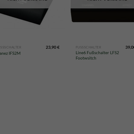
23,90
€
39,
USSSCHALTER
FUSSSCHALTER
Line6 Fußschalter LFS2
anez IFS2M
Footwsitch