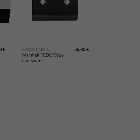
00
€
55,00
€
FUSSSCHALTER
Marshall PEDL90016
Footswitch