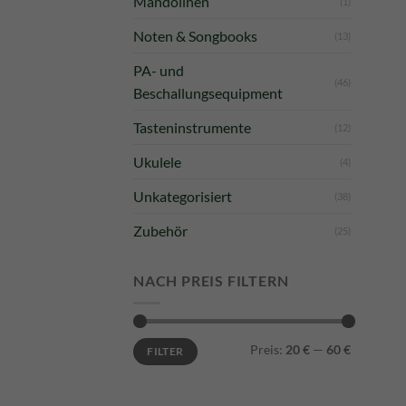
Mandolinen
(1)
Noten & Songbooks
(13)
PA- und
(46)
Beschallungsequipment
Tasteninstrumente
(12)
Ukulele
(4)
Unkategorisiert
(38)
Zubehör
(25)
NACH PREIS FILTERN
Min.
Max.
Preis:
20 €
—
60 €
FILTER
Preis
Preis