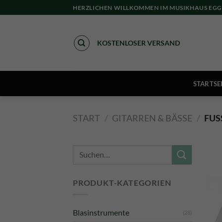
Skip
HERZLICHEN WILLKOMMEN IM MUSIKHAUS EGG
to
content
KOSTENLOSER VERSAND
STARTSE
START
/
GITARREN & BÄSSE
/
FUS
Suche
nach:
PRODUKT-KATEGORIEN
Blasinstrumente
(28)