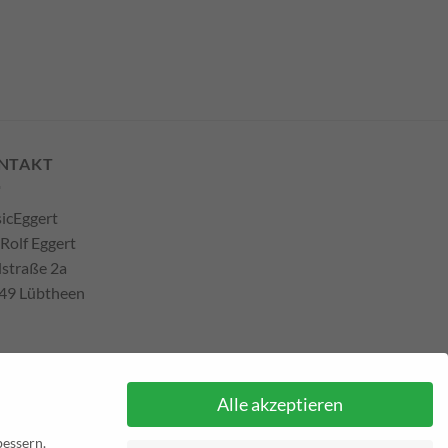
NTAKT
icEggert
 Rolf Eggert
lstraße 2a
49 Lübtheen
efon: +493885551353
Alle akzeptieren
ail:
musikhaus@musiceggert.de
Pal E-Mail:
info@musiceggert.de
bessern.