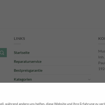
LINKS
KO
Mus
Startseite
Inh.
Reparaturservice
Pau
192
Bestpreisgarantie
Kategorien
Newsletter
Tel
E-M
Pay
ell, während andere uns helfen, diese Website und Ihre Erfahrung zu ver