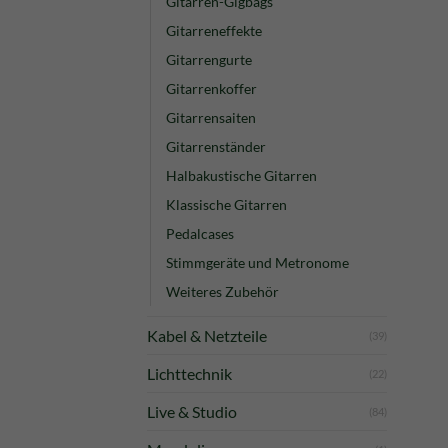
Gitarren-Gigbags
Gitarreneffekte
Gitarrengurte
Gitarrenkoffer
Gitarrensaiten
Gitarrenständer
Halbakustische Gitarren
Klassische Gitarren
Pedalcases
Stimmgeräte und Metronome
Weiteres Zubehör
Kabel & Netzteile
(39)
Lichttechnik
(22)
Live & Studio
(84)