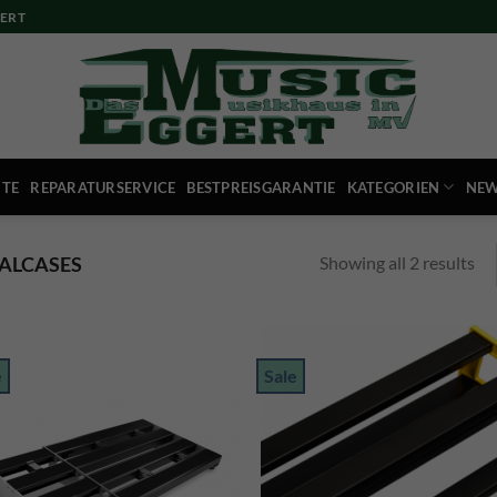
ERT
ITE
REPARATURSERVICE
BESTPREISGARANTIE
KATEGORIEN
NEW
Showing all 2 results
ALCASES
e
Sale