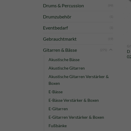
Drums & Percussion
(99)
Drumzubehör
(1)
Eventbedarf
(1)
Gebrauchtmarkt
(19)
GI
Gitarren & Bässe
(275)
D
0
Akustische Bässe
Akustische Gitarren
Akustische Gitarren Verstärker &
Boxen
E-Bässe
E-Bässe Verstärker & Boxen
E-Gitarren
E-Gitarren Verstärker & Boxen
Fußbänke