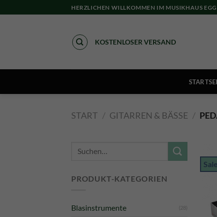
Skip
HERZLICHEN WILLKOMMEN IM MUSIKHAUS EGG
to
content
KOSTENLOSER VERSAND
STARTSE
START
/
GITARREN & BÄSSE
/
PED
Suche
nach:
Sal
PRODUKT-KATEGORIEN
Blasinstrumente
(28)