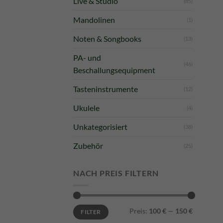
Live & Studio
(85)
Mandolinen
(1)
Noten & Songbooks
(13)
PA- und
(46)
Beschallungsequipment
Tasteninstrumente
(12)
Ukulele
(4)
Unkategorisiert
(38)
Zubehör
(25)
NACH PREIS FILTERN
Min.
Max.
Preis:
100 €
—
150 €
FILTER
Preis
Preis