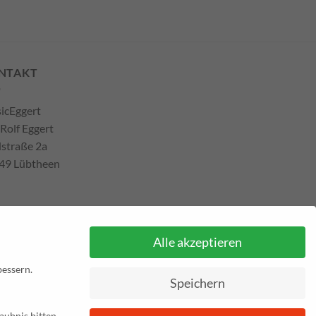
NTAKT
icEggert
 Rolf Eggert
lstraße 2a
49 Lübtheen
efon: +493885551353
Alle akzeptieren
ail:
musikhaus@musiceggert.de
Pal E-Mail:
info@musiceggert.de
bessern.
Speichern
aubnis bitten.