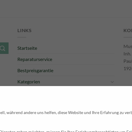
LINKS
KO
Mus
Startseite
Inh.
Reparaturservice
Pau
192
Bestpreisgarantie
Kategorien
Newsletter
Tel
E-M
Pay
ell, während andere uns helfen, diese Website und Ihre Erfahrung zu ver
 Diensten geben möchten, müssen Sie Ihre Erziehungsberechtigten um Erl