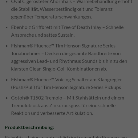
Oval C gerösteter Ahornhals – Wärmebehandlung erhöht
die Stabilität, Wasserbeständigkeit und Toleranz
gegenüber Temperaturschwankungen.
Ebenholz Griffbrett mit Tree of Death Inlay – Schnelle
Ansprache und sattes Sustain.
Fishman® Fluence™ Tim Henson Signature Series
Tonabnehmer – Decken die gesamte Bandbreite von
aggressiven Lead- und Rhythmus Sounds bis hin zu den
klarsten Clean Single-Coil Kombinationen ab.
Fishman® Fluence™ Voicing Schalter am Klangregler
(Push/Pull) für Tim Henson Signature Series Pickups
Gotoh® T1502 Tremolo – Mit Stahlsätteln und einem
Tremoloblock aus Zinkdruckguss für eine schnelle
Reaktion und verbesserte Artikulation.
Produktbeschreibung:
Polyphia ist eine hauptsächlich instrumentale Progressive