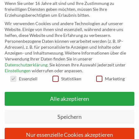
Wenn Sie unter 16 Jahre alt sind und Ihre Zustimmung zu
freiwilligen Diensten geben möchten, müssen Sie Ihre
MusicEggert
Erziehungsberechtigten um Erlaubnis bitten.
Inh. Rolf Eggert
Wir verwenden Cookies und andere Technologien auf unserer
Website. Einige von ihnen sind essenziell, während andere uns
Paulstraße 2a
helfen, diese Website und Ihre Erfahrung zu verbessern.
19249 Lübtheen
Personenbezogene Daten können verarbeitet werden (z. B. IP-
Adressen), z. B. für personalisierte Anzeigen und Inhalte oder
Anzeigen- und Inhaltsmessung.
Weitere Informationen über die
Verwendung Ihrer Daten finden Sie in unserer
Datenschutzerklärung
.
Sie können Ihre Auswahl jederzeit unter
Telefon: +493885551353
Einstellungen
widerrufen oder anpassen.
E-Mail:
musikhaus@musiceggert.de
DATENSCHUTZEINSTELLUNGEN
Essenziell
Statistiken
Marketing
PayPal E-Mail:
info@musiceggert.de
Alle akzeptieren
* Alle Preise verstehen sich inklusive der Mehrwertsteuer, zuzüglich der
Versandkosten. Die durchgestrichenen Preise entsprechen dem bisherigen Preis
Speichern
auf musikhaus.musiceggert.de.
Nur essenzielle Cookies akzeptieren
Vom
26. Juni 2026
bis einschließlich
3. Juli 2026
befinden wir