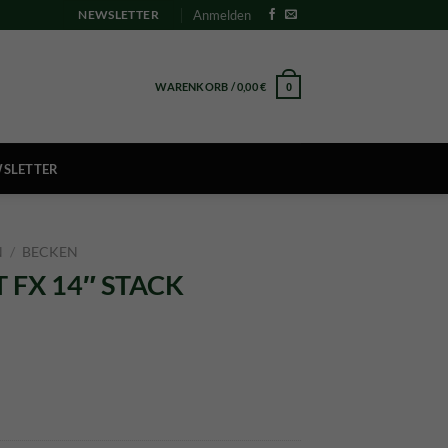
Anmelden
NEWSLETTER
WARENKORB /
0,00
€
0
SLETTER
N
/
BECKEN
T FX 14″ STACK