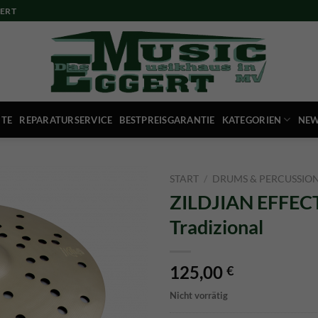
ERT
ITE
REPARATURSERVICE
BESTPREISGARANTIE
KATEGORIEN
NEW
START
/
DRUMS & PERCUSSIO
ZILDJIAN EFFEC
Tradizional
125,00
€
Nicht vorrätig