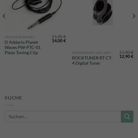
14,95
€
UNKATEGORISIERT
Ursprünglicher
Aktueller
14,00
€
D Addario Planet
Preis
Preis
Waves PW-PTC-01
war:
ist:
14,95 €
14,00 €.
14,90
€
Piezo Tuning Clip
STIMMGERÄTE UND METRONOME
glicher
Aktueller
Ursprüngl
Ak
12,90
€
ROCKTUNER RT CT-
Preis
Preis
Pr
4 Digital Tuner
st:
war:
ist
16,50 €.
14,90 €
12
SUCHE
Suche
nach: