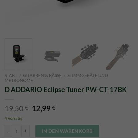
START
/
GITARREN & BÄSSE
/
STIMMGERÄTE UND
METRONOME
D ADDARIO Eclipse Tuner PW-CT-17BK
Ursprünglicher
Aktueller
19,50
12,99
€
€
Preis
Preis
4 vorrätig
war:
ist:
D ADDARIO Eclipse Tuner PW-CT-17BK Menge
19,50 €
12,99 €.
IN DEN WARENKORB