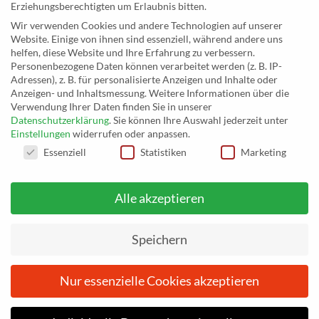
MusicEggert
Erziehungsberechtigten um Erlaubnis bitten.
Inh. Rolf Eggert
Wir verwenden Cookies und andere Technologien auf unserer
Website. Einige von ihnen sind essenziell, während andere uns
Paulstraße 2a
helfen, diese Website und Ihre Erfahrung zu verbessern.
19249 Lübtheen
Personenbezogene Daten können verarbeitet werden (z. B. IP-
Adressen), z. B. für personalisierte Anzeigen und Inhalte oder
Anzeigen- und Inhaltsmessung.
Weitere Informationen über die
Verwendung Ihrer Daten finden Sie in unserer
Datenschutzerklärung
.
Sie können Ihre Auswahl jederzeit unter
Telefon: +493885551353
Einstellungen
widerrufen oder anpassen.
E-Mail:
musikhaus@musiceggert.de
DATENSCHUTZEINSTELLUNGEN
Essenziell
Statistiken
Marketing
PayPal E-Mail:
info@musiceggert.de
Alle akzeptieren
* Alle Preise verstehen sich inklusive der Mehrwertsteuer, zuzüglich der
Versandkosten. Die durchgestrichenen Preise entsprechen dem bisherigen Preis
Speichern
auf musikhaus.musiceggert.de.
Nur essenzielle Cookies akzeptieren
Vom
26. Juni 2026
bis einschließlich
3. Juli 2026
befinden wir
uns im Urlaub. Ihre Bestellungen werden nach dem 3. Juli 2026
IMPRESSUM
DATENSCHUTZERKLÄRUNG
AGB
bearbeitet. Wir bitten um Verständnis.
ZAHLUNGSARTEN
WIDERRUFSBELEHRUNG