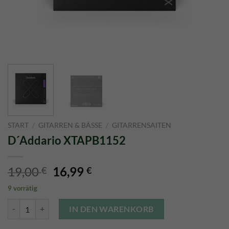
START
/
GITARREN & BÄSSE
/
GITARRENSAITEN
D´Addario XTAPB1152
Ursprünglicher
Aktueller
19,00
16,99
€
€
Preis
Preis
9 vorrätig
war:
ist:
D´Addario XTAPB1152 Menge
19,00 €
16,99 €.
IN DEN WARENKORB