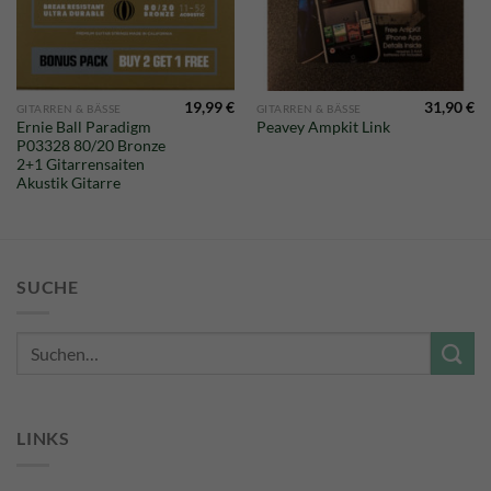
19,99
€
31,90
€
GITARREN & BÄSSE
GITARREN & BÄSSE
Ernie Ball Paradigm
Peavey Ampkit Link
P03328 80/20 Bronze
2+1 Gitarrensaiten
Akustik Gitarre
SUCHE
Suche
nach:
LINKS