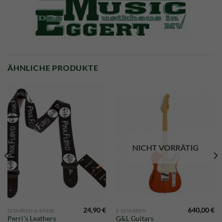
ÄHNLICHE PRODUKTE
NICHT VORRÄTIG
24,90
€
640,00
€
GITARREN & BÄSSE
E-GITARREN
Perri´s Leathers
G&L Guitars