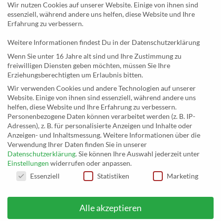
Kategorien
Wir nutzen Cookies auf unserer Website. Einige von ihnen sind
essenziell, während andere uns helfen, diese Website und Ihre
Newsletter
Erfahrung zu verbessern.
Weitere Informationen findest Du in der Datenschutzerklärung
KONTAKT
Wenn Sie unter 16 Jahre alt sind und Ihre Zustimmung zu
freiwilligen Diensten geben möchten, müssen Sie Ihre
MusicEggert
Erziehungsberechtigten um Erlaubnis bitten.
Inh. Rolf Eggert
Wir verwenden Cookies und andere Technologien auf unserer
Website. Einige von ihnen sind essenziell, während andere uns
Paulstraße 2a
helfen, diese Website und Ihre Erfahrung zu verbessern.
19249 Lübtheen
Personenbezogene Daten können verarbeitet werden (z. B. IP-
Adressen), z. B. für personalisierte Anzeigen und Inhalte oder
Anzeigen- und Inhaltsmessung.
Weitere Informationen über die
Verwendung Ihrer Daten finden Sie in unserer
Datenschutzerklärung
.
Sie können Ihre Auswahl jederzeit unter
Telefon: +493885551353
Einstellungen
widerrufen oder anpassen.
E-Mail:
musikhaus@musiceggert.de
DATENSCHUTZEINSTELLUNGEN
Essenziell
Statistiken
Marketing
PayPal E-Mail:
info@musiceggert.de
Alle akzeptieren