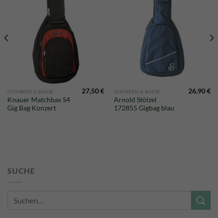
27,50
€
26,90
€
GITARREN & BÄSSE
GITARREN & BÄSSE
Knauer Matchbax S4
Arnold Stölzel
Gig Bag Konzert
172855 Gigbag blau
SUCHE
Suche
nach: