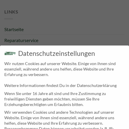
LINKS
Startseite
Reparaturservice
Bestpreisgarantie
Datenschutzeinstellungen
Kategorien
Wir nutzen Cookies auf unserer Website. Einige von ihnen sind
essenziell, während andere uns helfen, diese Website und Ihre
Newsletter
Erfahrung zu verbessern.
Weitere Informationen findest Du in der Datenschutzerklärung
KONTAKT
Wenn Sie unter 16 Jahre alt sind und Ihre Zustimmung zu
freiwilligen Diensten geben möchten, müssen Sie Ihre
MusicEggert
Erziehungsberechtigten um Erlaubnis bitten.
Inh. Rolf Eggert
Wir verwenden Cookies und andere Technologien auf unserer
Website. Einige von ihnen sind essenziell, während andere uns
Paulstraße 2a
helfen, diese Website und Ihre Erfahrung zu verbessern.
19249 Lübtheen
Personenbezogene Daten können verarbeitet werden (z. B. IP-