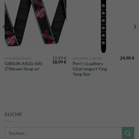
glicher
Aktueller
Preis
st:
19,99
€
24,90
€
GITARRENGURTE
GITARREN & BÄSSE
23,50 €.
Ursprünglicher
Aktueller
18,99
€
GIBSON ASGG-600
Perri´s Leathers
Preis
Preis
2″Woven Strap w/
Gitarrengurt Ying
war:
ist:
19,99 €
18,99 €.
Yang Star
SUCHE
Suche
nach: