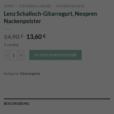
START
/
GITARREN & BÄSSE
/
GITARRENGURTE
Lenz Schalloch-Gitarregurt, Neopren
Nackenpolster
Ursprünglicher
Aktueller
14,90
13,60
€
€
Preis
Preis
3 vorrätig
war:
ist:
Lenz Schalloch-Gitarregurt, Neopren Nackenpolster Menge
14,90 €
13,60 €.
IN DEN WARENKORB
Kategorie:
Gitarrengurte
BESCHREIBUNG