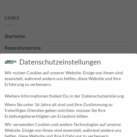
LINKS
Startseite
Reparaturservice
Bestpreisgarantie
Datenschutzeinstellungen
Kategorien
Wir nutzen Cookies auf unserer Website. Einige von ihnen sind
essenziell, während andere uns helfen, diese Website und Ihre
Newsletter
Erfahrung zu verbessern.
Weitere Informationen findest Du in der Datenschutzerklärung
KONTAKT
Wenn Sie unter 16 Jahre alt sind und Ihre Zustimmung zu
freiwilligen Diensten geben möchten, müssen Sie Ihre
MusicEggert
Erziehungsberechtigten um Erlaubnis bitten.
Inh. Rolf Eggert
Wir verwenden Cookies und andere Technologien auf unserer
Website. Einige von ihnen sind essenziell, während andere uns
Paulstraße 2a
helfen, diese Website und Ihre Erfahrung zu verbessern.