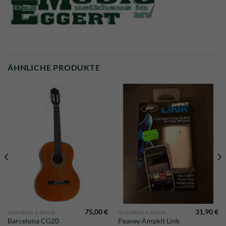
ÄHNLICHE PRODUKTE
75,00
€
31,90
€
GITARREN & BÄSSE
GITARREN & BÄSSE
Barcelona CG20
Peavey Ampkit Link