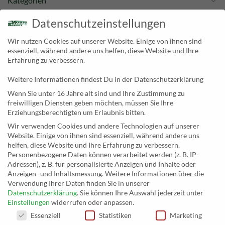
Kategorien
Newsletter
Datenschutzeinstellungen
Wir nutzen Cookies auf unserer Website. Einige von ihnen sind
KONTAKT
essenziell, während andere uns helfen, diese Website und Ihre
Erfahrung zu verbessern.
MusicEggert
Weitere Informationen findest Du in der Datenschutzerklärung
Inh. Rolf Eggert
Wenn Sie unter 16 Jahre alt sind und Ihre Zustimmung zu
Paulstraße 2a
freiwilligen Diensten geben möchten, müssen Sie Ihre
19249 Lübtheen
Erziehungsberechtigten um Erlaubnis bitten.
Wir verwenden Cookies und andere Technologien auf unserer
Website. Einige von ihnen sind essenziell, während andere uns
helfen, diese Website und Ihre Erfahrung zu verbessern.
Personenbezogene Daten können verarbeitet werden (z. B. IP-
Telefon: +493885551353
Adressen), z. B. für personalisierte Anzeigen und Inhalte oder
E-Mail:
musikhaus@musiceggert.de
Anzeigen- und Inhaltsmessung.
Weitere Informationen über die
PayPal E-Mail:
info@musiceggert.de
Verwendung Ihrer Daten finden Sie in unserer
Datenschutzerklärung
.
Sie können Ihre Auswahl jederzeit unter
Einstellungen
widerrufen oder anpassen.
DATENSCHUTZEINSTELLUNGEN
Essenziell
Statistiken
Marketing
* Alle Preise verstehen sich inklusive der Mehrwertsteuer, zuzüglich der