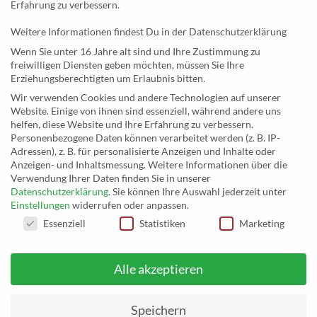
Erfahrung zu verbessern.
MusicEggert
Weitere Informationen findest Du in der Datenschutzerklärung
Inh. Rolf Eggert
Wenn Sie unter 16 Jahre alt sind und Ihre Zustimmung zu
Paulstraße 2a
freiwilligen Diensten geben möchten, müssen Sie Ihre
19249 Lübtheen
Erziehungsberechtigten um Erlaubnis bitten.
Wir verwenden Cookies und andere Technologien auf unserer
Website. Einige von ihnen sind essenziell, während andere uns
helfen, diese Website und Ihre Erfahrung zu verbessern.
Personenbezogene Daten können verarbeitet werden (z. B. IP-
Telefon: +493885551353
Adressen), z. B. für personalisierte Anzeigen und Inhalte oder
E-Mail:
musikhaus@musiceggert.de
Anzeigen- und Inhaltsmessung.
Weitere Informationen über die
PayPal E-Mail:
info@musiceggert.de
Verwendung Ihrer Daten finden Sie in unserer
Datenschutzerklärung
.
Sie können Ihre Auswahl jederzeit unter
Einstellungen
widerrufen oder anpassen.
DATENSCHUTZEINSTELLUNGEN
Essenziell
Statistiken
Marketing
* Alle Preise verstehen sich inklusive der Mehrwertsteuer, zuzüglich der
Versandkosten. Die durchgestrichenen Preise entsprechen dem bisherigen Preis
auf musikhaus.musiceggert.de.
Alle akzeptieren
Speichern