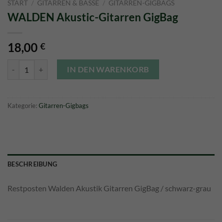
START
/
GITARREN & BÄSSE
/
GITARREN-GIGBAGS
WALDEN Akustic-Gitarren GigBag
18,00
€
WALDEN Akustic-Gitarren GigBag Menge
IN DEN WARENKORB
Kategorie:
Gitarren-Gigbags
BESCHREIBUNG
Restposten Walden Akustik Gitarren GigBag / schwarz-grau