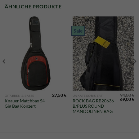
ÄHNLICHE PRODUKTE
Sale
27,50
€
94,00
€
GITARREN & BÄSSE
UNKATEGORISIERT
Ursprüngl
Ak
69,00
€
Knauer Matchbax S4
ROCK BAG RB20636
Preis
Pr
Gig Bag Konzert
B/PLUS ROUND
war:
ist
94,00 €
69
MANDOLINEN BAG