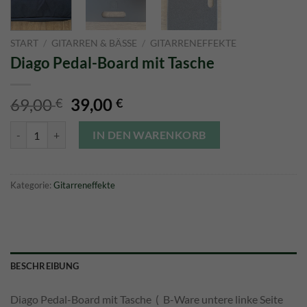
START
/
GITARREN & BÄSSE
/
GITARRENEFFEKTE
Diago Pedal-Board mit Tasche
Ursprünglicher
Aktueller
69,00
39,00
€
€
Preis
Preis
Diago Pedal-Board mit Tasche Menge
war:
ist:
IN DEN WARENKORB
69,00 €
39,00 €.
Kategorie:
Gitarreneffekte
BESCHREIBUNG
Diago Pedal-Board mit Tasche ( B-Ware untere linke Seite