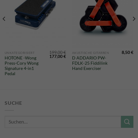
199,00
€
8,50
€
UNKATEGORISIERT
AKUSTISCHE GITARREN
Ursprünglicher
Aktueller
177,00
€
HOTONE -Wong
D ADDARIO PW-
Preis
Preis
Press-Cory Wong
FDLK-25 Fiddilink
war:
ist:
199,00 €
177,00 €.
Signature 4-in1
Hand Exerciser
Pedal
SUCHE
Suche
nach: