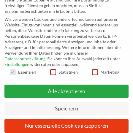
freiwilligen Diensten geben möchten, müssen Sie Ihre
MusicEggert
Erziehungsberechtigten um Erlaubnis bitten.
Inh. Rolf Eggert
Wir verwenden Cookies und andere Technologien auf unserer
Website. Einige von ihnen sind essenziell, während andere uns
Paulstraße 2a
helfen, diese Website und Ihre Erfahrung zu verbessern.
19249 Lübtheen
Personenbezogene Daten können verarbeitet werden (z. B. IP-
Adressen), z. B. für personalisierte Anzeigen und Inhalte oder
Anzeigen- und Inhaltsmessung.
Weitere Informationen über die
Verwendung Ihrer Daten finden Sie in unserer
Datenschutzerklärung
.
Sie können Ihre Auswahl jederzeit unter
Telefon: +493885551353
Einstellungen
widerrufen oder anpassen.
E-Mail:
musikhaus@musiceggert.de
DATENSCHUTZEINSTELLUNGEN
Essenziell
Statistiken
Marketing
PayPal E-Mail:
info@musiceggert.de
Alle akzeptieren
* Alle Preise verstehen sich inklusive der Mehrwertsteuer, zuzüglich der
Versandkosten. Die durchgestrichenen Preise entsprechen dem bisherigen Preis
Speichern
auf musikhaus.musiceggert.de.
Nur essenzielle Cookies akzeptieren
Vom
26. Juni 2026
bis einschließlich
3. Juli 2026
befinden wir