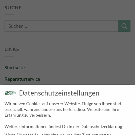
SUCHE
Suche
nach:
LINKS
Startseite
Reparaturservice
Bestpreisgarantie
Datenschutzeinstellungen
Kategorien
Wir nutzen Cookies auf unserer Website. Einige von ihnen sind
essenziell, während andere uns helfen, diese Website und Ihre
Newsletter
Erfahrung zu verbessern.
Weitere Informationen findest Du in der Datenschutzerklärung
KONTAKT
Wenn Sie unter 16 Jahre alt sind und Ihre Zustimmung zu