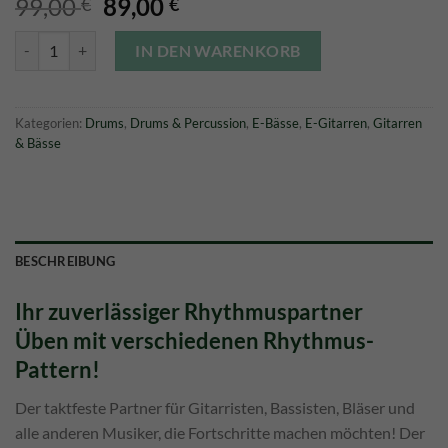
Ursprünglicher
Aktueller
99,00
89,00
€
€
Preis
Preis
KORG KR MINI RHYTHM Menge
war:
ist:
IN DEN WARENKORB
99,00 €
89,00 €.
Kategorien:
Drums
,
Drums & Percussion
,
E-Bässe
,
E-Gitarren
,
Gitarren
& Bässe
BESCHREIBUNG
Ihr zuverlässiger Rhythmuspartner
Üben mit verschiedenen Rhythmus-
Pattern!
Der taktfeste Partner für Gitarristen, Bassisten, Bläser und
alle anderen Musiker, die Fortschritte machen möchten! Der