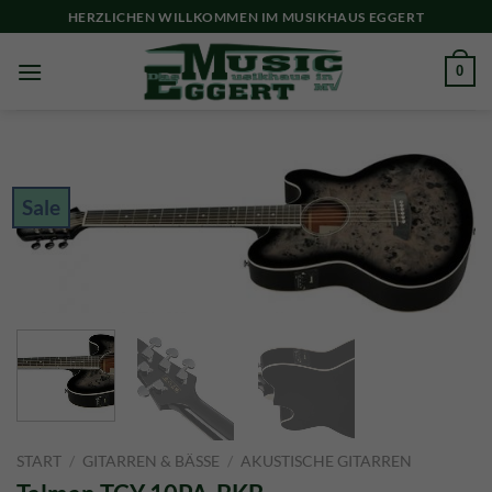
Skip
HERZLICHEN WILLKOMMEN IM MUSIKHAUS EGGERT
to
content
0
Sale
START
/
GITARREN & BÄSSE
/
AKUSTISCHE GITARREN