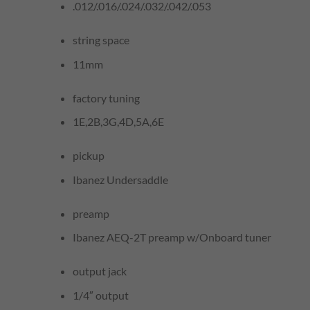
.012/.016/.024/.032/.042/.053
string space
11mm
factory tuning
1E,2B,3G,4D,5A,6E
pickup
Ibanez Undersaddle
preamp
Ibanez AEQ-2T preamp w/Onboard tuner
output jack
1/4″ output