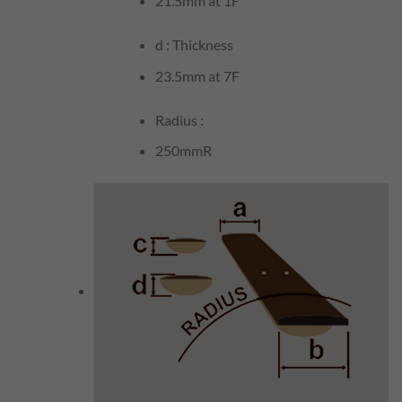
21.5mm
at 1F
d : Thickness
23.5mm
at 7F
Radius :
250mmR