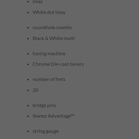
inlay
White dot inlay
soundhole rosette
Black & White multi
tuning machine
Chrome Die-cast tuners
number of frets
20
bridge pins
Ibanez Advantage™
string gauge