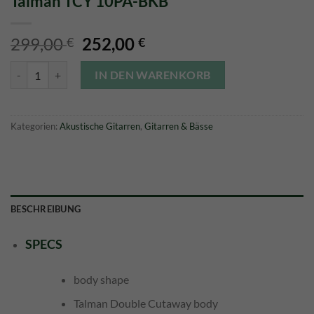
Talman TCY 10PA-BKB
Ursprünglicher
Aktueller
299,00
252,00
€
€
Preis
Preis
Talman TCY 10PA-BKB Menge
war:
ist:
IN DEN WARENKORB
299,00 €
252,00 €.
Kategorien:
Akustische Gitarren
,
Gitarren & Bässe
BESCHREIBUNG
SPECS
body shape
Talman Double Cutaway body