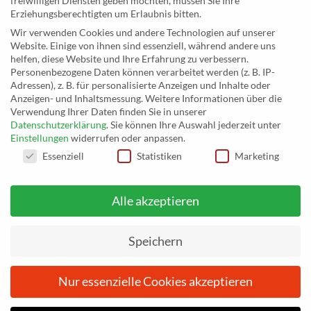
freiwilligen Diensten geben möchten, müssen Sie Ihre
MusicEggert
Erziehungsberechtigten um Erlaubnis bitten.
Inh. Rolf Eggert
Wir verwenden Cookies und andere Technologien auf unserer
Website. Einige von ihnen sind essenziell, während andere uns
Paulstraße 2a
helfen, diese Website und Ihre Erfahrung zu verbessern.
19249 Lübtheen
Personenbezogene Daten können verarbeitet werden (z. B. IP-
Adressen), z. B. für personalisierte Anzeigen und Inhalte oder
Anzeigen- und Inhaltsmessung.
Weitere Informationen über die
Verwendung Ihrer Daten finden Sie in unserer
Datenschutzerklärung
.
Sie können Ihre Auswahl jederzeit unter
Telefon: +493885551353
Einstellungen
widerrufen oder anpassen.
E-Mail:
musikhaus@musiceggert.de
DATENSCHUTZEINSTELLUNGEN
Essenziell
Statistiken
Marketing
PayPal E-Mail:
info@musiceggert.de
Alle akzeptieren
* Alle Preise verstehen sich inklusive der Mehrwertsteuer, zuzüglich der
Versandkosten. Die durchgestrichenen Preise entsprechen dem bisherigen Preis
Speichern
auf musikhaus.musiceggert.de.
Nur essenzielle Cookies akzeptieren
Vom
26. Juni 2026
bis einschließlich
3. Juli 2026
befinden wir
uns im Urlaub. Ihre Bestellungen werden nach dem 3. Juli 2026
IMPRESSUM
DATENSCHUTZERKLÄRUNG
AGB