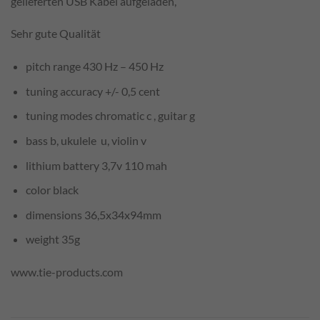
gelieferten USB Kabel aufgeladen,
Sehr gute Qualität
pitch range 430 Hz – 450 Hz
tuning accuracy +/- 0,5 cent
tuning modes chromatic c , guitar g
bass b, ukulele u, violin v
lithium battery 3,7v 110 mah
color black
dimensions 36,5x34x94mm
weight 35g
www.tie-products.com