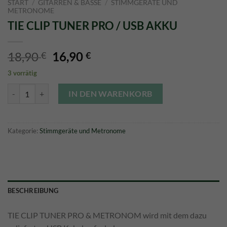
START
/
GITARREN & BÄSSE
/
STIMMGERÄTE UND
METRONOME
TIE CLIP TUNER PRO / USB AKKU
Ursprünglicher
Aktueller
18,90
16,90
€
€
Preis
Preis
3 vorrätig
war:
ist:
TIE CLIP TUNER PRO / USB AKKU Menge
18,90 €
16,90 €.
IN DEN WARENKORB
Kategorie:
Stimmgeräte und Metronome
BESCHREIBUNG
TIE CLIP TUNER PRO & METRONOM wird mit dem dazu