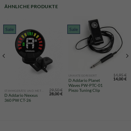
ÄHNLICHE PRODUKTE
Sale
Sale
14,95
€
UNKATEGORISIERT
Ursprüngl
Ak
14,00
€
D Addario Planet
Preis
Pr
Waves PW-PTC-01
war:
ist
14,95 €
14
29,50
€
Piezo Tuning Clip
STIMMGERÄTE UND METRONOME
glicher
Aktueller
Ursprünglicher
Aktueller
28,00
€
D Addario Nexxus
Preis
Preis
Preis
360 PW CT-26
st:
war:
ist:
14,90 €.
29,50 €
28,00 €.